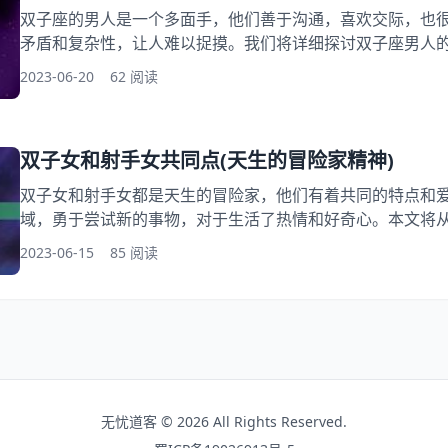
双子座的男人是一个多面手，他们善于沟通，喜欢交际，也
矛盾和复杂性，让人难以捉摸。我们将详细探讨双子座男人
点和缺点，以及如何与他们相处。 一、双子座男人的性格特点
2023-06-20
62 阅读
人的性格非常复杂，他们有多种不同的面孔，让人难以捉摸
现出不同的性格，让人感到惊讶。 2、善于沟通： 双子座男
交际
双子女和射手女共同点(天生的冒险家精神)
双子女和射手女都是天生的冒险家，他们有着共同的特点和
域，勇于尝试新的事物，对于生活了热情和好奇心。本文将
手女的共同点，希望能够带给读者更详细的了解和启发。 一
2023-06-15
85 阅读
点 1.1好奇心强 双子女和射手女都是好奇心极强的人，他
事物了好奇心。他们不会满足于眼前的一切，总是想要去寻找更
洋溢
无忧道客 © 2026 All Rights Reserved.