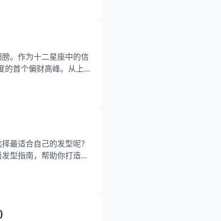
订重要协议。 双子座
来的贵人运 二
翅膀。作为十二星座中的信
年度的首个偏财高峰。从上
跃升的玄机。想要精准捕捉
通道和5个关键时间窗口。
选择最适合自己的发型呢？
尚发型指南，帮助你打造最
简单自然的发型，本文都将
座的人喜欢尝试各种不同的
需要一个能够适应他们不同
)