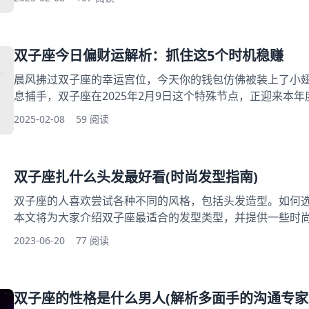
场新机遇，但需要特别注意避免在12:00-14:00的水星逆行时段签
运势解码：全天候能量变化图谱 一、晨间机遇：社交宫位带
双子座今日偏财运解析：抓住这5个时机稳赚
晨风拂过双子座的幸运宫位，今天你的钱包仿佛被装上了小
息捕手，双子座在2025年2月9日这个特殊节点，正迎来本
午10点的咖啡时间到傍晚的社交聚会，处处暗藏让账户数字
2025-02-08
59 阅读
这些转瞬即逝的财富信号？这份专属指南将为你揭秘3大财富
双子座财富密码：今日偏财最佳时段解读 一、10:00-12
双子座扎什么头发最好看(时尚发型指南)
双子座的人喜欢尝试各种不同的风格，包括头发造型。如何
本文将为大家介绍双子座最适合的发型类型，并提供一些时
适合自己的发型。无论你是想要时尚前卫的造型，还是想要
2023-06-20
77 阅读
为你提供最适用的建议。 一、适合双子座的发型类型 双子
风格，包括头发造型。由于双子座的人喜欢变化，所以他们
心情和场合的发型
双子座的性格是什么男人(解析多面手的沟通专家