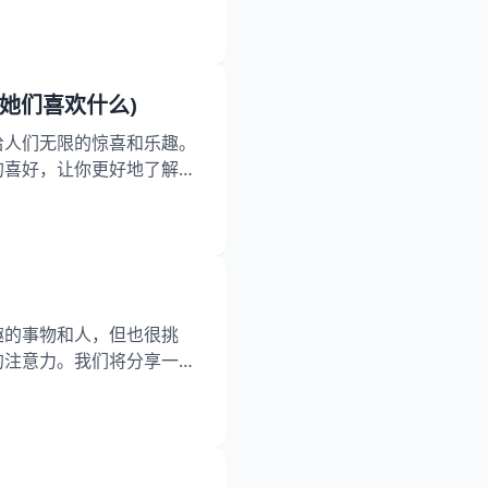
将详细讨论双子男如何处理
特点 双子男通常善于交际
机智、好奇心强，善于和分
她们喜欢什么)
给人们无限的惊喜和乐趣。
的喜好，让你更好地了解她
非常喜欢交朋友的，她们喜
以让她们更加开阔眼界。她
圈子也非常广阔。 二、喜
趣的事物和人，但也很挑
的注意力。我们将分享一些
引她们的注意力。 一、用
物，想吸引她们的注意力，
者用一些幽默的方式来表达