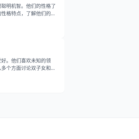
很聪明机智。他们的性格了
的性格特点，了解他们的优
 1、多面手： 双子座男
。他们可以在不同的场合表
人非常善于沟通，他们喜欢
爱好。他们喜欢未知的领
从多个方面讨论双子女和射
、双子女和射手女的性格特
们喜欢未知的领域，对于新鲜
多的和机会。 1.2热情