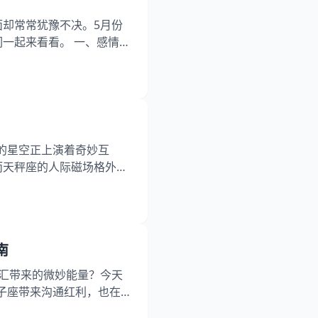
却常常犹豫不决。5月份
一起来看看。 一、感情运
太多的波折和变化。对于单
不要被表面的浮华所迷惑，
个月可以多花时间和伴侣相
日的星空正上演着奇妙互
而天秤座的人际磁场格外活
这两个风向星座都需注意电
际黄金法则 三
南
汇带来的微妙能量？今天
双子座带来沟通红利，也在
%的双子座会在今日遇到职