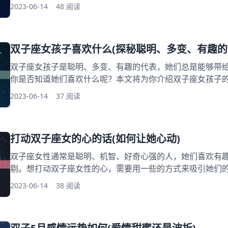
男的性格特点和处理方式，以便更好地应对这种情况。本文
2023-06-14
48 阅读
这种情况，帮助女人更好地理解和应对。 一、双子男的性格
和表达，他们喜欢与人交往，喜欢结交新朋友。他们聪明、
析问题
双子座女孩子喜欢什么(探秘聪明、多变、有趣的
双子座女孩子是聪明、多变、有趣的代表，她们总是能够带
你是否知道她们喜欢什么呢？本文将为你介绍双子座女孩子
们，与她们更好地相处。 一、喜欢交朋友 双子座女孩子是
2023-06-14
37 阅读
欢和不同的人交往，因为她们觉得有不同的故事和经历，可
们也非常善于交际，能够轻松地和陌生人打交道，她们的朋友
欢旅行
打动双子座女的心的话(如何让她心动)
双子座女性通常是聪明、机智、好奇心强的人，她们喜欢有
剔。想打动双子座女性的心，需要用一些的方式来吸引她们
如何让双子座女性心动的话语和方法，希望能帮助你成功地吸
2023-06-14
38 阅读
幽默感吸引她们的注意力 双子座女性通常喜欢有趣的人和事
的方法就是用幽默感。你可以讲一些有趣的故事或笑话，或
你的想法