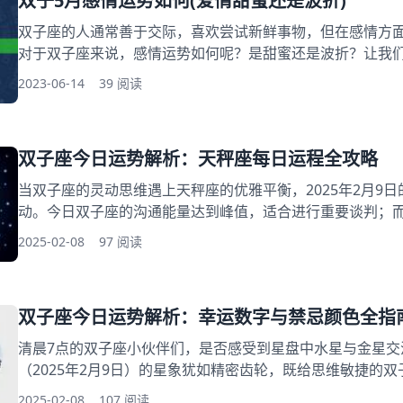
双子5月感情运势如何(爱情甜蜜还是波折)
双子座的人通常善于交际，喜欢尝试新鲜事物，但在感情方面
对于双子座来说，感情运势如何呢？是甜蜜还是波折？让我们
势总体分析 双子座的人在5月份的感情运势比较平稳，没有
2023-06-14
39 阅读
身的双子座来说，这个月有机会结识新的异性朋友，要注意
要慢慢了解对方的内心世界。对于有伴侣的双子座来说，这
处，增进感情。
双子座今日运势解析：天秤座每日运程全攻略
当双子座的灵动思维遇上天秤座的优雅平衡，2025年2月9
动。今日双子座的沟通能量达到峰值，适合进行重要谈判；
跃，单身者不妨留意聚会场合的邂逅。每日运势查询显示，
2025-02-08
97 阅读
子产品故障风险，建议重要文件做好云端备份。 星座能量导航： 一、双子座能量磁场
解析：今日幸运方位揭秘 二、天秤座每日运程解码：职场人
双子座今日运势解析：幸运数字与禁忌颜色全指
清晨7点的双子座小伙伴们，是否感受到星盘中水星与金星交
（2025年2月9日）的星象犹如精密齿轮，既给思维敏捷的
人际关系领域设置特殊考验。据星座屋最新数据显示，有63
2025-02-08
107 阅读