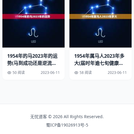
1.热情开朗
属马人热情开朗，善于交际，能够很快地与人建立联系。他
们喜欢结交各种类型的朋友，对人际关系非常重视。这种性
格特点使得属马人在社交场合中非常受欢迎，也能够帮助他
们在职场上建立广泛的人脉。
2.创造力强
1954年的马2023年的运
1954年属马人2023年多
势(马到成功还是逆流而
大(届时年逾七旬健康需
属马人的创造力非常强，他们喜欢尝试新事物，不断未知领
上)
重视)
50 阅读
2023-06-11
58 阅读
2023-06-11
域。这种创造力使得属马人在创业、艺术、文学等领域中非
常出色，也能够帮助他们在职场上有更多的创新思路。
3.适应强
属马人的适应非常强，他们能够很快地适应环境的变化。这
无忧道客 © 2026 All Rights Reserved.
种使得属马人在旅游、出差等情况下非常得心应手，也能够
帮助他们在职场上应对各种挑战。
蜀ICP备19026913号-5