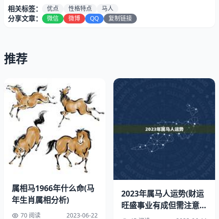
相关标签：
优点
性格特点
马人
分享文章：
微信
微博
QQ
复制链接
推荐
属马人的性格特点可以用“多变”来形容。他们善于变通，适
应强，不喜欢受到束缚和限制。他们热情开朗，善于交际，
喜欢结交各种类型的朋友。属马人也非常有创造力，喜欢冒
险和尝试新事物。他们的思维敏捷，反应迅速，能够迅速适
应环境的变化。
属相马1966年什么命(马
2023年属马人运势(财运
年生肖属相分析)
二、属马人的优点
旺盛事业有成但需注意健
70 阅读
2023-06-22
康问题)