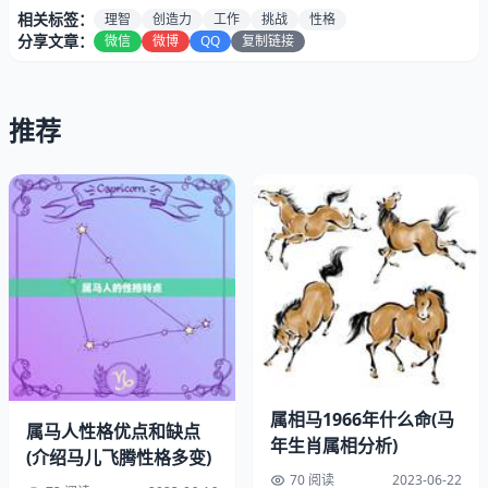
相关标签：
理智
创造力
工作
挑战
性格
分享文章：
微信
微博
QQ
复制链接
推荐
属相马1966年什么命(马
属马人性格优点和缺点
年生肖属相分析)
(介绍马儿飞腾性格多变)
70 阅读
2023-06-22