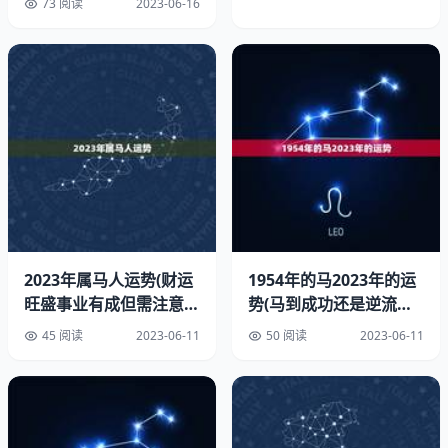
73 阅读
2023-06-16
属马的人适合从事创新型、创意型、创业型的工作。他们喜
欢冒险和挑战，对新鲜事物好奇心，有很强的创新和创造
力。他们适合从事创意设计、广告、媒体、公关、市场营销
等领域的工作。他们也适合从事体育、旅游、娱乐等行业的
工作，这些行业能够满足他们的冒险和挑战精神。
三、属马人的婚姻和家庭生活
属马的人在婚姻和家庭生活中，需要注意自己的冲动性格。
他们容易被外界的诱惑所吸引，容易出轨。他们需要保持理
智，控制自己的情感。他们也需要注意家庭生活的平衡，不
2023年属马人运势(财运
1954年的马2023年的运
要让工作压过家庭，也不要让家庭压过工作。
旺盛事业有成但需注意健
势(马到成功还是逆流而
康问题)
上)
四、属马人的财运
45 阅读
2023-06-11
50 阅读
2023-06-11
属马的人财运多变，有时会有意外之财，但也容易因为冲动
而破财。他们需要保持理智，不要盲目冲动。他们也需要注
意投资风险，不要把所有的鸡蛋放在一个篮子里。