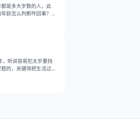
年都是多大岁数的人，此
的年龄怎么判断咋回事？其
今年多大年龄表，帮大家更
25年是兔年，但对于属蛇
不复杂，用现在的年份减去
年，听说容易犯太岁要挡
安稳的，关键得把生活过扎
、本命年先调心态 二、日常
、六十岁正当年 一、本命年