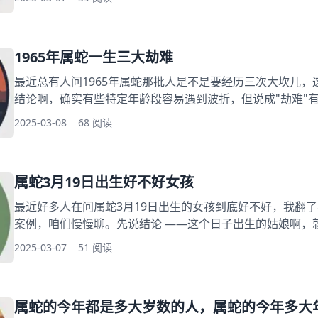
适配 二、二十位网友的实测记录本 三、颜色背后的心理暗示
雷区 五、藏在生活里的颜色小心机 从老黄历到现代审美的颜
1965年属蛇一生三大劫难
最近总有人问1965年属蛇那批人是不是要经历三次大坎儿
结论啊，确实有些特定年龄段容易遇到波折，但说成"劫难"
路上需要多留神的几个路口。 属蛇运势要点导读： 一、196
2025-03-08
68 阅读
化解劫数方法 三、运势转折信号 四、关键心态调整 五、运
时间规律 见过不少属蛇人，发现他们特别容易在38岁前后 
属蛇3月19日出生好不好女孩
最近好多人在问属蛇3月19日出生的女孩到底好不好，我翻
案例，咱们慢慢聊。先说结论 ——这个日子出生的姑娘啊，
却藏着韧劲，真要说好不好，得看你怎么理解“好”这个字。 3
2025-03-07
51 阅读
蛇3月19日出生好不好女孩 二、百度移动搜索“大家还在搜”
蛇生肖 四、那些容易被忽略的细节 五、说点掏心窝的话 一
属蛇的今年都是多大岁数的人，属蛇的今年多大