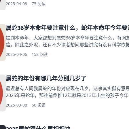
破害到底啥意思？其实这些问题都和生肖之间的气场有关，
2025-04-08
75 阅读
留意的属相组合，阅读完你就明白怎么回事了。 一、属蛇和
生肖蛇最头疼的就是虎、猴、猪 这三个。- 虎和蛇像俩倔脾
属蛇36岁本命年要注意什么，蛇年本命年今年要
提到本命年，大家都想到属蛇36岁本命年要注意什么，有网
信，除此之外呢，还有不少读者想问那些讲究有没有科学依
人关心这个吗。其实说白了就是图个心安，下面就跟大家聊
2025-04-06
158 阅读
么，希望能帮助到大家了解属蛇本命年！ 一、属蛇36岁本命
个坎儿，对属蛇的来说确实有点特殊。见过太多人在这年特
定会出事
属蛇的年份有哪几年分别几岁了
最近总有人问我属蛇的年份对应现在几岁，这事其实挺有意
2025年是蛇年，那往前倒推12年就是2013年出生的孩子今年
出生的现在23岁。往下排的话，1989年出生的35岁，1977年
2025-03-08
60 阅读
的59岁，1953年出生的71岁，1941年出生的83岁，1929
读 一、藏在十二生肖里的数学题 二