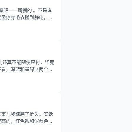
案吧——属猪的 。不是说
就像你穿毛衣碰到静电，噼
具体表现 二、生活中的实际
属相的正确姿势 一、蛇猪相
镇汽水和热汤圆
事儿还真不能随便应付，毕竟
来看，深蓝和墨绿这两个色
当。 要点导读： 一、藏
换衣裳 四、布料里的小讲
旧档案时发现个有趣现象
这事儿我琢磨了挺久。实话
度高的，红色系和深蓝色系
从老黄历到现代审美的颜色