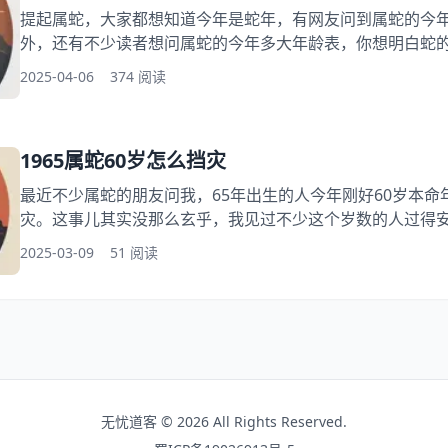
提起属蛇，大家都想知道今年是蛇年，有网友问到属蛇的今
外，还有不少读者想问属蛇的今年多大年龄表，你想明白蛇
实呢65年属蛇活多少岁，下面就跟随小编一起来看看属蛇的
2025-04-06
374 阅读
好的了解年龄表！ 一、属蛇的今年都是多大岁数的人 今年20
的朋友来说，最关心的就是自己今年多大了。其实算起来并
出生年份就行
1965属蛇60岁怎么挡灾
最近不少属蛇的朋友问我，65年出生的人今年刚好60岁本命
灾。这事儿其实没那么玄乎，我见过不少这个岁数的人过得
实了 ，该注意的地方留个心眼就行。 属蛇挡灾要点导读 一
2025-03-09
51 阅读
细节要讲究 三、家里别摆这些物件 四、说话做事留三分 五
先调心态 前阵子遇到位属蛇的读者，说自己刚退休整天心慌
无忧道客 © 2026 All Rights Reserved.