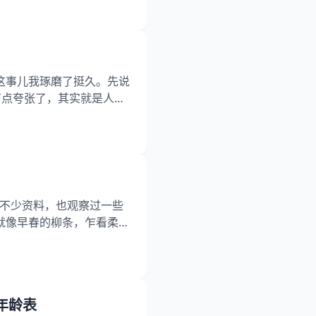
游戏 四、容易踩坑的搭配
色适配
，这事儿我琢磨了挺久。先说
有点夸张了，其实就是人生
5年属蛇一生三大劫难 二、
势周期规律 一、三大坎儿的
栽跟头
了不少资料，也观察过一些
就像早春的柳条，乍看柔软
月19日要点导读： 一、属
的相关词 三、当双鱼座遇上
年龄表