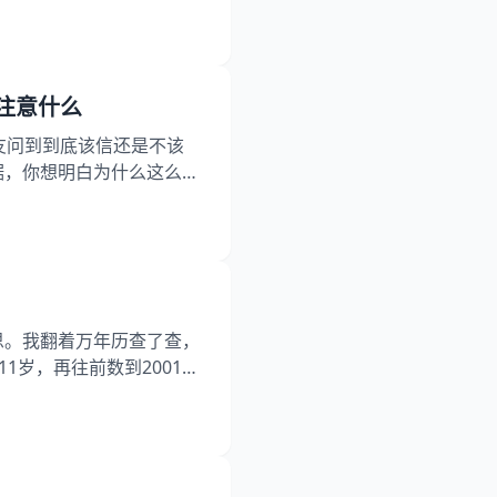
下面就具体聊聊属蛇人需要
什么属相相冲相刑相害呢
气碰一块儿，谁也不服谁-
注意什么
友问到到底该信还是不该
据，你想明白为什么这么多
聊蛇年本命年今年要注意什
年要注意什么 三十六岁这
别容易栽跟头，倒不是说一
思。我翻着万年历查了查，
11岁，再往前数到2001年
出生的47岁，1965年出生
年出生的95岁。 属蛇要点导