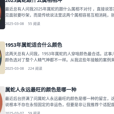
2025属蛇跟什么属相相冲
最近总有人问我2025年属蛇的跟什么属相不对付 ，直接说答
见面就要吵架，而是传统说法里这两个属相容易互相消耗，
里啪啦但不至于着火。 属蛇2025要点导读 一、蛇猪相冲的
2025-03-08
55 阅读
案例 三、不同年份的特殊情况 四、化解的小窍门 五、看待
冲的具体表现 上次看到个挺有意思的比喻，说蛇和猪就像冰
1953年属蛇适合什么颜色
这两天总有人问我，1953年属蛇的人穿啥颜色最合适。这
颜色选对了整个人精气神都不一样。从我这些年接触的案例
系出现的频率特别高，不少人反馈说穿这些颜色确实感觉更顺
2025-03-08
224 阅读
在岁月里的经典配色 二、不同场景的灵活切换 三、跟着节气
究 五、颜色延伸的巧思 藏在岁月里的经典配色 前些年整理
属蛇人永远最旺的颜色是哪一种
最近后台挤满了问属蛇人永远最旺的颜色是哪一种的留言，
说根本不存在永恒固定的幸运色，但要是非让我推荐个适配
确实在多数案例中反馈不错。 属蛇人幸运色要点导读 一、
2025-03-07
59 阅读