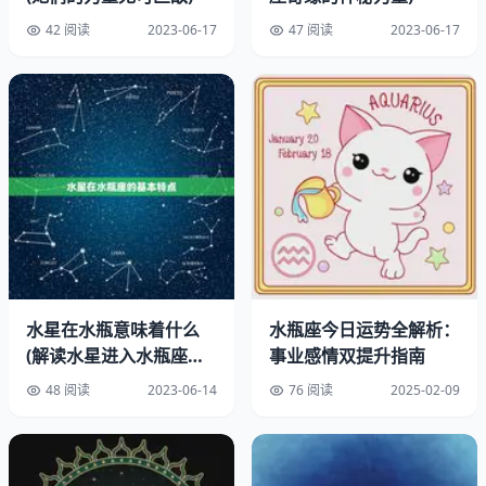
42 阅读
2023-06-17
47 阅读
2023-06-17
水星在水瓶意味着什么
水瓶座今日运势全解析：
(解读水星进入水瓶座的
事业感情双提升指南
影响)
48 阅读
2023-06-14
76 阅读
2025-02-09
天秤女是水瓶男的配对对象之一。天秤女通常非常优雅、温
柔、有品位，她们善于处理人际关系，能够与水瓶男建立起