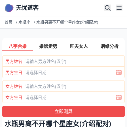
无忧道客
首页
/
水瓶座
/
水瓶男离不开哪个星座女(介绍配对)
八字合婚
婚姻走势
旺夫女人
姻缘分析
男方姓名
男方生日
女方姓名
女方生日
水瓶男离不开哪个星座女(介绍配对)