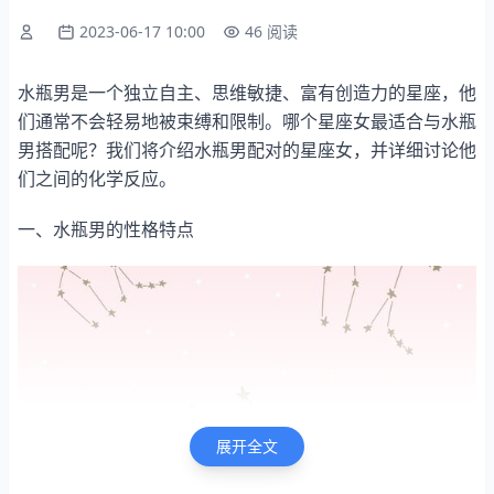
2023-06-17 10:00
46 阅读
水瓶男是一个独立自主、思维敏捷、富有创造力的星座，他
们通常不会轻易地被束缚和限制。哪个星座女最适合与水瓶
男搭配呢？我们将介绍水瓶男配对的星座女，并详细讨论他
们之间的化学反应。
一、水瓶男的性格特点
展开全文