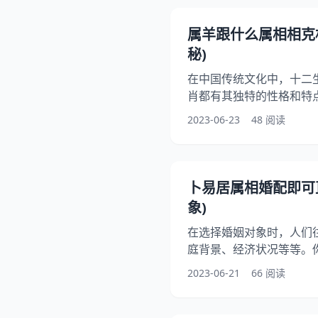
议。 一、属鼠男的性格特
了解属鼠男的性格特点。
属羊跟什么属相相克
灵活、敏感、善良、热情
秘)
逻辑思维
在中国传统文化中，十二
肖都有其独特的性格和特
克和相冲的关系。在这些
2023-06-23
48 阅读
克和相冲对象。本文将为
相冲，希望能够帮助大家
一、属羊的相克对象 属
因为在中国传统文化中，
卜易居属相婚配即可
羊的人和属牛的人在一起
象)
在选择婚姻对象时，人们
庭背景、经济状况等等。
婚配，不同属相之间的配
2023-06-21
66 阅读
本文将为大家介绍如何根
象，希望能够帮助大家找
一、属相婚配的基本 在