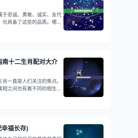
属于忠诚、勇敢、诚实、友代
，也具备了这些的品质。哪些
？我们将为大家介绍属狗男的
家提供一些有用的参考。 一、
绍属狗男的婚配属相之前，我们
格特点。属狗男通常具有忠
品质，他们非常重视家庭和亲
(指南十二生肖配对大介
一和忠诚的。属狗男也比较固
生肖一直是人们关注的焦点。
属相之间也有着不同的相生相
的匹配也是人们关注的重点。
94年属相婚配表，为大家介绍
助大家找到的婚姻对象。 一、
国传统文化中，属相婚配表是根
系而制定的。相生指的是某个
配幸福长存)
的发展