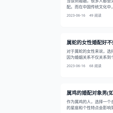
当谈到婚姻，很多人都会
配。而在中国传统文化中
眼中，他们的婚配对象是
2023-06-16
49 阅读
下【96年属鼠婚配表】
一些启示和帮助。 一、属
人的婚配对象之前，我们
点。属鼠人通常聪明、机
属蛇的女性婚配好不
他们有着强烈的好奇心和
对于属蛇的女性来说，选
因为婚姻关系不仅关系到
的和谐与稳定。如何选择
2023-06-16
68 阅读
性的性格特点、婚姻观念
分析，为大家提供一些有
格特点 属蛇女性通常具
信等特点。她们善于、观
属鸡的婚配对象男(如
判断力。她们也比较独立
作为属鸡的人，选择一个
的星座和个性特点会影响