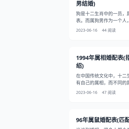
男结婚)
二、配对
狗是十二生肖中的一员，
表。而属狗男作为一个人
属相最适合与狗男结婚呢
2023-06-16
44 阅读
婚配属相，希望能够为大
属狗男的性格特点 在介
先来了解一下属狗男的性
诚、勇敢、诚实、友好等
1994年属相婚配表
情，对待爱人也是非常专
绍)
执
在中国传统文化中，十二
有自己的属相，而不同的
克关系。在婚姻中，属相
2023-06-16
47 阅读
今日我们就来讨论一下19
十二生肖的配对关系，帮
属相婚配表的基本 在中
据十二生肖的相生相克关
96年属鼠婚配表(匹
属相能够促进另一个属相