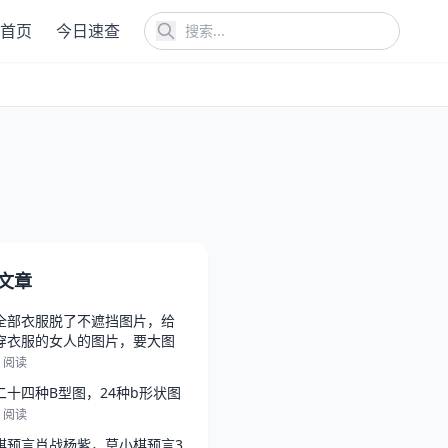
首页
今日速查
文章
全部衣服脱了不遮挡图片，给
穿衣服的女人的图片，要大图
0 阅读
二十四种B型图，24种b形状图
5 阅读
棋预言肖战杨紫，莫小棋预言3