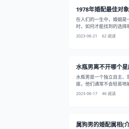
常概念。属相是根据生肖
1978年婚配最佳对象
都对应着一个属相。根据
在人们的一生中，婚姻是
时，如何才能找到的选择呢
期，社会背景和人们的观
2023-06-21
62 阅读
多个角度探讨如何选择19
背景下的婚姻观念变化 
在不断变化。在1978年
社会背景发生了巨大的变
水瓶男离不开哪个星
破，人们开始更加注重个
水瓶男是一个独立自主、
座，他们通常不会轻易地
适合与水瓶男搭配呢？我
2023-06-17
46 阅读
女，并详细讨论他们之间
格特点 水瓶男是一个非
会轻易地被束缚和限制。
喜欢新事物和挑战自我。
属狗男的婚配属相(
会显得有些冷漠和理性，