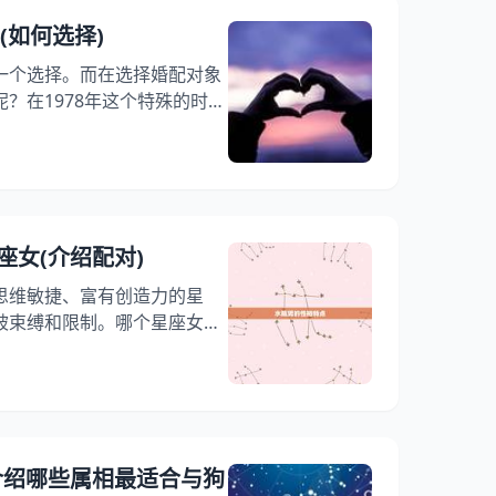
年份来划分的，每个生肖年份
(如何选择)
卜易居属相婚配的
一个选择。而在选择婚配对象
？在1978年这个特殊的时
都有着很大的变化。本文将从
78年的婚配对象。 一、社会
社会的发展，人们的婚姻观念也
，中国正处于改革开放的初期，
化。传统的婚姻观念逐渐被打
座女(介绍配对)
人的自由和选择
思维敏捷、富有创造力的星
被束缚和限制。哪个星座女最
们将介绍水瓶男配对的星座
的化学反应。 一、水瓶男的性
常独立自主的星座，他们通常不
他们思维敏捷、富有创造力，
水瓶男通常很聪明，但有时也
介绍哪些属相最适合与狗
不太懂得表达自己的情感。