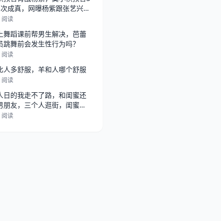
3次成真，网曝杨紫跟张艺兴在
，
5 阅读
上舞蹈课前帮男生解决，芭蕾
员跳舞前会发生性行为吗？
2 阅读
比人多舒服，羊和人哪个舒服
1 阅读
人日的我走不了路，和闺蜜还
男朋友，三个人逛街，闺蜜总
她男朋
2 阅读