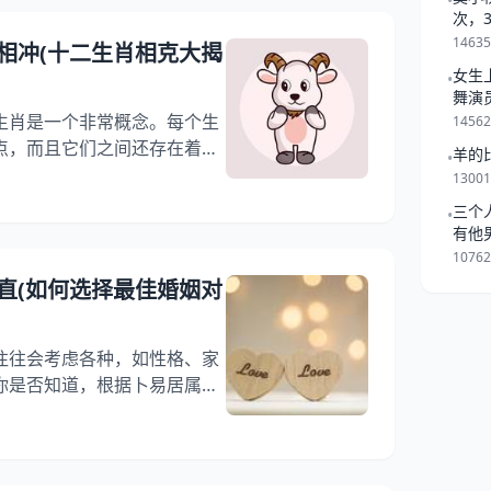
•
点 在选择婚姻对象时，需要
次，
一起
属鼠男通常具有聪明、机智、
1463
相冲(十二生肖相克大揭
等特点。他们善于，有很强的
女生
•
舞演
生肖是一个非常概念。每个生
1456
点，而且它们之间还存在着相
羊的
•
关系中，属羊也有其特定的相
1300
大家介绍属羊跟什么属相相克
三个
•
更好地了解十二生肖的奥秘。
有他
羊的相克对象是属牛的人。这是
是跟
1076
羊和牛是相互排斥的动物。属
直(如何选择最佳婚姻对
，容易发生矛盾和冲突
往往会考虑各种，如性格、家
你是否知道，根据卜易居属相
对也会影响婚姻的幸福程度。
据卜易居属相婚配选择婚姻对
到真正适合自己的另一半。
中国传统文化中，属相是一个非