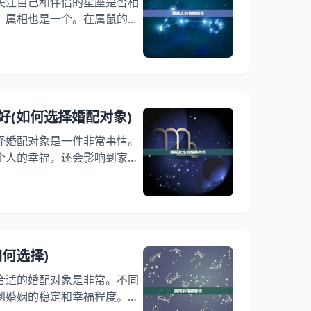
关注自己和伴侣的星座是否相
，属相也是一个。在属鼠的人
谁呢？今日，我们就来讨论一
，希望能为大家的婚姻生活带来
鼠人的性格特点 在讨论属鼠
先来了解一下属鼠人的性格特
智、灵活，善于和分析问题。
好(如何选择婚配对象)
求知欲，对新鲜事物热情
择婚配对象是一件非常事情。
个人的幸福，还会影响到家庭
婚配对象呢？本文将从属蛇女
、婚配对象的选择等方面进行
益的参考。 一、属蛇女性的性
有聪明、机智、敏感、独立、自
察和分析，有很强的洞察力和
何选择)
自主，不喜欢受到束缚和控制
合适的婚配对象是非常。不同
到婚姻的稳定和幸福程度。属