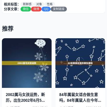
相关标签：
新鲜感
对象
性格
分享文章：
微信
微博
QQ
复制链接
推荐
属相对你的婚姻影响并不是很大，你要是看属相来找的话，
建议你去算一下
属马的和什么属相最配属马的人适合找哪个属相。
猴属相和马属相活力相伴，最为相配！
2002属马女孩运势，新
84年属鼠女适合做生意
属猴的人是天生就比较富有活力和的属相，他们也富有春天
历，出生2002年6月5
吗，84年属鼠人在今年
的明媚与浪漫，在的外表下着一颗柔软的心。
日，属马的女生，桃花劫
可以做生意