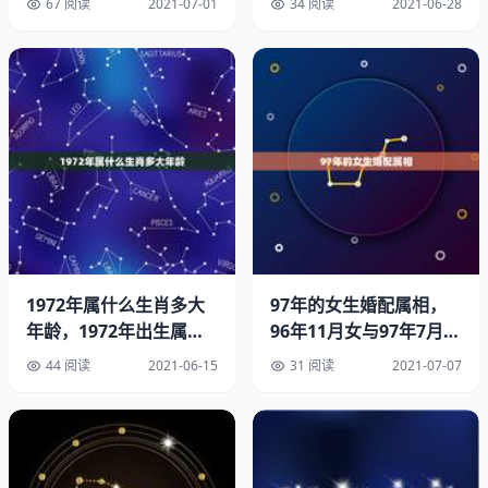
67 阅读
2021-07-01
34 阅读
2021-06-28
属猴的人之所以与属马的人般配也是由于性格使然，属猴的
人他们外表沉默，往往在生活中沉默寡言，而内心却相反，
他们内心是非常细腻和丰富的，他们对于艺术和浪漫的感知
和理解是所有其他生肖属相不可比拟的。
属马的人在于属猴的人的交往中，最初往往会因为跟不上属
马的人的步伐而感到吃力，但他们只要彼此了解彼此熟悉之
后还在生活中找到很多意想不到的乐趣。
他们在性格上非常互补的，一个静一个动，他们互补的同时
又被对方身上自己说缺乏的特质所深深吸引，这是他们在一
1972年属什么生肖多大
97年的女生婚配属相，
年龄，1972年出生属鼠
96年11月女与97年7月男
起最深的羁绊，他们在一起会感情非常稳定而牢固，所以说
的今年多大
的婚配
他们是非常相配的一对。
44 阅读
2021-06-15
31 阅读
2021-07-07
他们虽然都不是非常直爽的性格，属猴的和属马的人一样不
急于求成，但他们相处很自然，多相处之后会慢慢的相处了
解和磨合，直到他们感情有很深的基础。