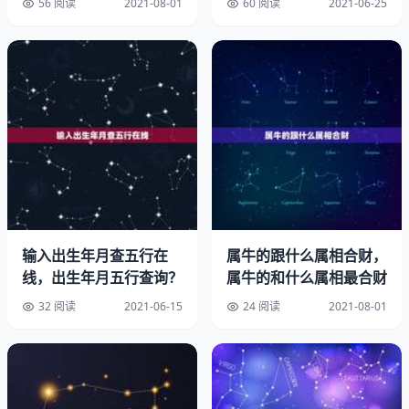
56 阅读
2021-08-01
60 阅读
2021-06-25
财运运势
属兔人财运指数2021年属兔人运势运程每月运程。
年，87属兔人将会继续发扬随时存钱的特质，只要稍微有
输入出生年月查五行在
属牛的跟什么属相合财，
一些收入，就会合理的安排，所以这个年龄段的属兔人，几
线，出生年月五行查询？
属牛的和什么属相最合财
乎很少乱花钱，身边也从来不缺钱。年属兔人的这种优点依
然会被放大，在职场上风光的同时，也会有不少进账，不过
32 阅读
2021-06-15
24 阅读
2021-08-01
属兔人适合将这些钱都花在不动产，或者升值空间比较大的
项目里，比如买房等等，今后会不错的回报。另外，属兔人
这一年偏门财方面的财运比较旺盛，平时可以买买，可能会
小有收获，不过不宜在这方面花大手笔，毕竟不够安全。属