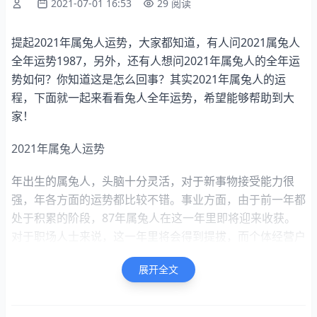
2021-07-01 16:53
29 阅读
提起2021年属兔人运势，大家都知道，有人问2021属兔人
全年运势1987，另外，还有人想问2021年属兔人的全年运
势如何？你知道这是怎么回事？其实2021年属兔人的运
程，下面就一起来看看兔人全年运势，希望能够帮助到大
家！
2021年属兔人运势
年出生的属兔人，头脑十分灵活，对于新事物接受能力很
强，年各方面的运势都比较不错。事业方面，由于前一年都
处于积累的阶段，87年属兔人在这一年里即将迎来收获。
对于职场人士来说，这一年里将会得到提拔，而个体经营户
的生意也会变的更好，总体来说，这一年事业运非常红火。
展开全文
在财运方面，87年生肖兔一直不缺乏理财观念，年属兔人
的偏门财将会比较旺，此前无意投资的小项目，也会在这一
年里开始分红，而且正门财也会随之而来，这一年里87属