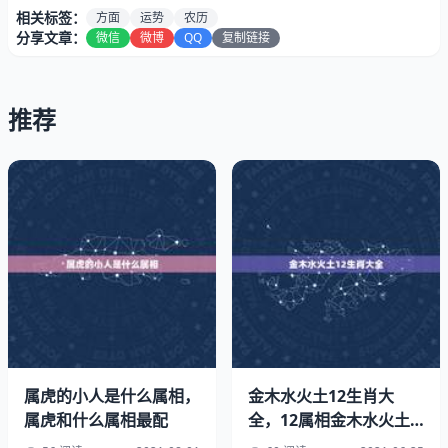
兔人过的将非常滋润。在感情和健康方面，这一年的87属
相关标签：
方面
运势
农历
分享文章：
微信
微博
QQ
复制链接
兔是顺风顺水，简直就是人们眼中的人生赢家。
属兔人年运势
推荐
space
属虎的小人是什么属相，
金木水火土12生肖大
属虎和什么属相最配
全，12属相金木水火土
对照表