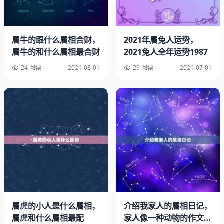
如果你不是参加婚礼的当天送，提前送那不写也可以，你朋
友搞得清楚
属牛的跟什么属相合财，
2021年属兔人运势，
请问我朋友结婚,我给的红包上面要不要写我的名字,谢谢
属牛的和什么属相最合财
2021兔人全年运势1987
24 阅读
2021-08-01
29 阅读
2021-07-01
写，我以前送我朋友红包的时候没写名字，结果等我结婚了
我朋友还特地来问我送了多少，这个便于还礼
如果你不是参加婚礼的当天送，提前送那不写也可以，你朋
友搞得清楚
同事结婚送多少红包，红包上要写名字吗
写，我以前送我朋友红包的时候没写名字，结果等我结婚了
我朋友还特地来问我送了多少，这个便于还礼如果你不是参
加婚礼的当天送，提前送那不写也可以，你朋友搞得清楚
属虎的小人是什么属相，
介绍我家人的属相日记，
参加婚礼给红包要写名字吗：同事结婚送多少红包，红包上
属虎和什么属相最配
家人像一种动物的作文。