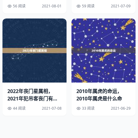
要写名字吗
300字？
56 阅读
2021-08-01
59 阅读
2021-07-09
写，我以前送我朋友红包的时候没写名字，结果等我结婚了
我朋友还特地来问我送了多少，这个便于还礼如果你不是参
加婚礼的当天送，提前送那不写也可以，你朋友搞得清楚结
婚红包上面要写名字吗。
同学结婚给多少红包，要写名字吗
红包上注明：姓名，钱数结婚红包需要写名字吗。
如果当面交给收钱的人不用红包，但要说清楚姓名钱数
2022年丧门星属相，
2010年属虎的命运，
数额根据关系、当地消费水平，个人情况，没有定数
2021年犯吊客丧门有哪
2010年属虎是什么命
些生肖
44 阅读
2021-07-08
33 阅读
2021-06-29
所谓红包是个礼尚往来的纽带，你送的多等人家还的时候也
多，你送的少，人家还的也少，本人推荐不要太高，红包只
是个心意，没必要给自己增加负担钱红包要写名字吗。