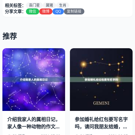
相关标签：
丧门星
属猪
生肖
分享文章：
微信
微博
QQ
复制链接
推荐
介绍我家人的属相日记，
参加婚礼给红包要写名字
生肖鼠的人在年很容易出现悲观负面情绪，如无喜事去挡的
家人像一种动物的作文。
吗，请问我朋友结婚，我
300字？
给的红包上面要不要写我
话，这负面情绪有时会延续到今年夏季止，故在春季时仍然