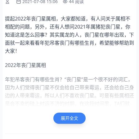
2021-07-08 15:06
44 阅读
提起2022年丧门星属相，大家都知道，有人问关于属相不
相配的问题，另外，还有人想问2021年属猪犯丧门星，你
知道这是怎么回事？其实属龙的人，丧门星在哪年出现，下
面就一起来看看年犯吊客丧门有哪些生肖，希望能够帮助到
大家！
2022年丧门星属相
年犯吊客丧门有哪些生肖？“丧门星”是一个很不好的词汇，
因为人们觉得丧门星不仅会给自己带来霉运，还会给自己身
边的人带来霉运，所以人们不喜欢丧门星。可是有些属相还
是会不幸的碰上时运不济的时期，在这段时间里，TA们就
会倒霉连连，而且还可能会把霉运带给自己身边的人，一起
展开全文
来看看年丧门星生肖有哪些？生肖鼠