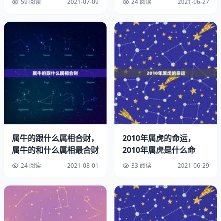
59 阅读
2021-07-09
24 阅读
2021-06-27
的名
要提醒自己，思想尽量要正面一点，又或者整个春季就甚么
都不要计划好了。若是属鼠人的这种悲观的情绪一直都不能
改变的话，那么就很容易会影响身边的朋友，会带来一系列
的反应。对属牛人来说，年有很多烦恼，婚姻和感情方面会
有比较多的矛盾发生，在事业方面会有意外发生，财运情况
会有很多消费，让属牛人的开支变多，所以属牛人在年要多
方面小心应对，不然的话不是破财就是婚姻感情不顺了，事
业也会受到影响。生肖羊
属羊人在年一定要安分守己，不要放纵自己的欲望，而且还
要注意要忠于正主，千万不要沾花黏草，胡作非为，这样不
属牛的跟什么属相合财，
2010年属虎的命运，
仅影响家庭和睦还影响自己的财运。除此以外，属羊的朋友
属牛的和什么属相最合财
2010年属虎是什么命
如果正在准备升学或者职称考试，那就要注意休息时间了，
24 阅读
2021-08-01
33 阅读
2021-06-29
如果休息时间不足，精神就容易被祟侵扰，这样在学习上的
效率就会降低，最终也会影响成绩。
属龙的人，丧门星在哪年出现