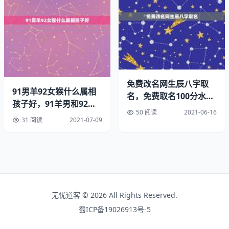
年丧门星属相：关于属相不相配的问题
属相中真的有不和的那种称为断头婚但不是说不和就绝不可
能在一起或者在一起就会发生什么事情关键还是在于彼此宽
容多理解对方一些这个也是两个人在一起彼此重要的基础可
是据我所知鼠和鸡并不是属于属相不合只是属相中经常讲的
免费改名网生辰八字取
在一起争吵比较多当然关键还是看人了举个例子我的父母就
91男羊92女猴什么属相
名，免费取名100分水天
是属相中的属和鸡配合他们在一起也将近30年了感情一直
孩子好，91羊男和92猴
一线
50 阅读
2021-06-16
女16年要个属猴的孩子
很好啊很多人羡慕的所以说两个人在一起关键的还是要彼此
31 阅读
2021-07-09
理解和宽容只要两个人真心相爱没有什么困难的相信自己啊
祝你幸福
年丧门星属相：年属猪犯丧门星
属猪人性格随和可亲，待人友善，喜欢随遇而安，这也说明
无忧道客 © 2026 All Rights Reserved.
他们天生有非常优秀的适应能力，即便到了陌生的新环境
蜀ICP备19026913号-5
中，也能够很快适应。他们没有远大的理想和抱负，注重眼