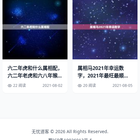
例。
牛属相女和什么属相配：属牛女和什么属相最配
生肖即属相。属相有鼠、牛、虎、兔、龙、蛇、马、羊、
猴、鸡、狗、猪十二种。属相又都有五行的定义，而五行有
相生相克的道理。属相五行喜相生，忌相克，俗语说：“白
马犯青牛，羊鼠一旦休，蛇虎如刀错，龙兔泪，金鸡怕玉
犬，猪猴不到头。”这是指十二生肖相害。宜婚配的生肖配
六二年虎和什么属相配，
属相马2021年幸运数
对：“鼠配牛，虎配猪。兔配狗，龙配鸡。马配羊，蛇配
六二年老虎和六八年猴属
字，2021年最旺最顺的
猴。”这是指的十二生肖。相冲的属相配对：“鼠配马、牛配
相配吗
生肖
羊、虎配猴、兔配鸡、蛇配猪、龙配狗。”除此之外，还有
22 阅读
2021-08-02
20 阅读
2021-08-05
生肖三合等情形，合则有情，均为最佳生肖配对。生肖三
合：猴鼠龙三合、虎马狗三合、蛇鸡牛三合、猪兔羊三合。
属牛的女孩跟什么属相的最好。
生肖牛与生肖蛇，三合生肖加之火土相生，则你二人感情融
无忧道客 © 2026 All Rights Reserved.
洽。两人相配彼此乃是情感需求，多有包容之心，则你二人