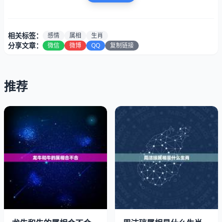
合，也就是说两种属相在一起非常的合适。它们分别是鼠
牛、虎猪、兔狗、龙鸡、蛇猴、马羊。如果男女属相刚好就
与上述中的属相相应，那么在一起，就算是天造地设了。
相关标签：
感情
属相
生肖
分享文章：
微信
微博
QQ
复制链接
属牛女性跟什么属相最配
生肖相害。宜婚配的生肖配对：“鼠配牛，虎配猪。兔配
推荐
狗，龙配鸡。马配羊，蛇配猴。”这是指的十二生肖。相冲
的属相配对：“鼠配马、牛配羊、虎配猴、兔配鸡、蛇配
猪、龙配狗。”除此之外，还有生肖三合等情形，合则有
情，均为最佳生肖配对。生肖三合：猴鼠龙三合、虎马狗三
合、蛇鸡牛三合、猪兔羊三合。