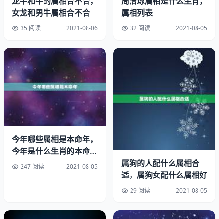
龙牛和牛的属相合不合，
周洁琼属相是什么生肖，
女龙和男牛属相合不合
属相列表
35 阅读
2021-08-06
32 阅读
2021-08-05
今年哪些属相是本命年，
今年是什么生肖的本命
总体而言，十二生肖配对的原则，喜相合相生，忌相冲、相
年？本命年又是什么意
属狗的人配什么属相合
247 阅读
2021-08-05
刑、相害。属相婚配以相冲最.为不利。生肖配对，即根据
思？
适，属狗女配什么属相好
上述理论编排而成。其实八字合婚在算命服务中，是一件非
29 阅读
2021-08-05
常繁杂的事情，要通过分析男女八字中的很多项对应信息，
生肖是否相合，对于判定结果的影响，只占其中很小的比