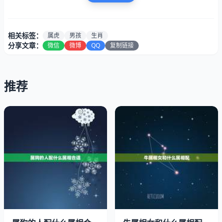
相关标签：
属虎
男孩
生肖
分享文章：
微信
微博
QQ
复制链接
推荐
六二年虎男生和七二的鼠女生相配吗？
不是不能的，所以就看你们两个也要看一下两个人的生辰八
字。以及时辰啊，还有你们两个人的属相啊。