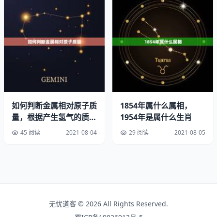
命，六十甲子60年一循环，所以年同属水虎命。
62年属虎男孩什么属相最相配
年出世的属虎的人五行是属水，称为水虎，属水的虎对自个
的实力有适当的自傲。面临任何应战都能墨守成规，竭尽全
力。不会由于一些小事或心情影响而乱了方寸。可说是个头
脑冷静、仔细的人。乐于选用新的设想、技能。判别工作清
晰且鲜少犯错。可以捉住时下一般人的主意和将来盛行的趋
如何判断金属相对原子质
1854年属什么属相，
势。特性寂静慎重，风格讲究人性化。不喜爱板滞、教条式
量，根据产生氢气的质量
1954年是属什么生肖
的程序。须注意你的优柔寡断特性，若因此而浪费时间、精
多少判断金属相对原子质
45 阅读
2021-08-04
29 阅读
2021-08-05
力，会使原先的方案延误。好好运用你的判别能力，一旦决
量大
议了的事不要左顾右盼，否则会白白地让大好时机溜走。
六二年虎和什么属相配：是六二年属虎的女性应该和说什么
的男性配最好?
无忧道客 © 2026 All Rights Reserved.
六二年属虎的女性应该跟男性熟。什么的才能搭配呢？实在