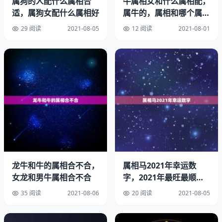
属狗的人配什么属相合
牛属相女和什么属相配，
适，属狗女配什么属相好
属牛的，属相和哪个属相
62年属虎的人以与哪些属相交往最好
最配？
29 阅读
2021-08-05
12 阅读
2021-08-01
宜：马、狗、猪大吉。寅虎与亥猪，因此最宜属猪的。
其次是与午马戌狗三合，故也宜属马或属狗的。
生肖相冲合表示什么
1、相冲代表意见不合、容易有冲突、彼此相克。
2、相合、三合代表和合、相处融洽、容易沟通、互相生
旺。
龙牛和牛的属相合不合，
属相马2021年幸运数
3、相刑代表性格不合、互有刑克。
女龙和男牛属相合不合
字，2021年最旺最顺的
生肖
六二年虎和什么属相配：六二年属虎是什么命人
35 阅读
2021-08-06
20 阅读
2021-08-05
年是壬寅年，壬的五行属水，寅为虎，所以年出生是水虎之