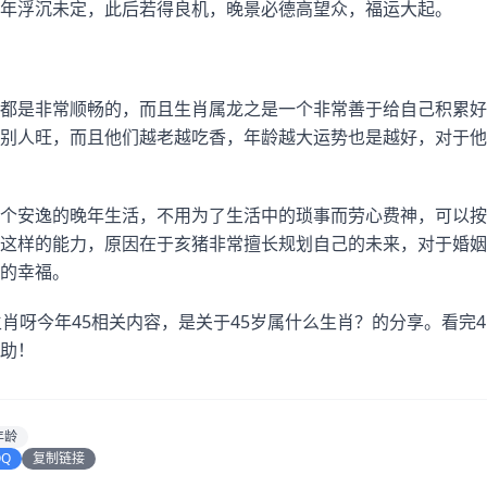
年浮沉未定，此后若得良机，晚景必德高望众，福运大起。
？
都是非常顺畅的，而且生肖属龙之是一个非常善于给自己积累好
别人旺，而且他们越老越吃香，年龄越大运势也是越好，对于他
个安逸的晚年生活，不用为了生活中的琐事而劳心费神，可以按
这样的能力，原因在于亥猪非常擅长规划自己的未来，对于婚姻
的幸福。
生肖呀今年45相关内容，是关于45岁属什么生肖？的分享。看完
助！
年龄
QQ
复制链接