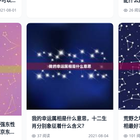
不可以使
配什么
021-08-01
26 阅
我的幸运属相是什么意思，十二生
荒野之
强东性
肖分别象征着什么含义？
相最好
京东产
37 阅读
2021-08-04
101 