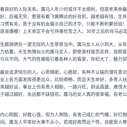
着良好的人际关系。属马人年少时或许不太顺利，但是老来命最
好，后福无穷，更是有着飞黄腾达的好良机，越老越有钱，生肖
习惯有关，苦于没有机会展示自己的才华，只能不断积累经验！
逐渐爆棚！上天肯定不会亏待善吃苦之人，30岁之后的肖马必
生都驰骋在一望无际的人生草原当中。属马女人从小到大，从年
力枯萎。天生热情似火的属马女人，即使身材是否走样，容颜是
与众不同。大气的性格吸引着各种人的喜爱，年纪大了，魅力却
最会追求快乐的人。心思细密，心肠软，有种不认输的潜在意识
业上各方面发挥得更出众，比较顺畅，而且天生命好，多贵人扶
来越好运，事业上也有贵人相助，一路兴旺，财运昌盛，难怪大
子越过越好，永远都不缺钱花。属马的女人真的很幸福，有老公
内心刚毅，好胜心强，但为人恻隐，有舍己成仁的气魄，好打抱
间。属龙人平常好大事不从小，若戒好高骛远个性，自能受人尊