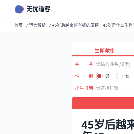
无忧道客
首页
/
运势解析
/
45岁后越来越有钱的属相，45岁是什么生肖
生肖详批
姓 名
性 别
男
女
出生日期
45岁后越