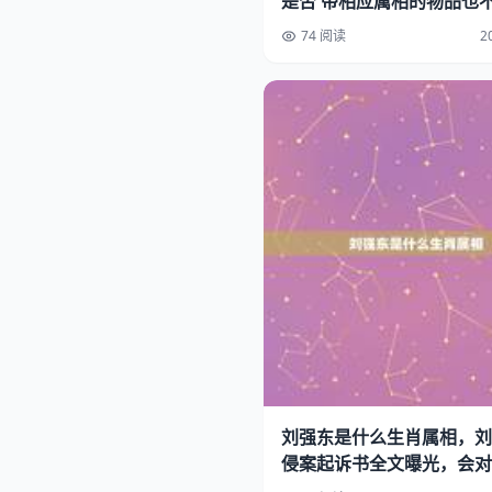
是否 带相应属相的物品也
用
74 阅读
2
刘强东是什么生肖属相，刘
侵案起诉书全文曝光，会对
生什么影响