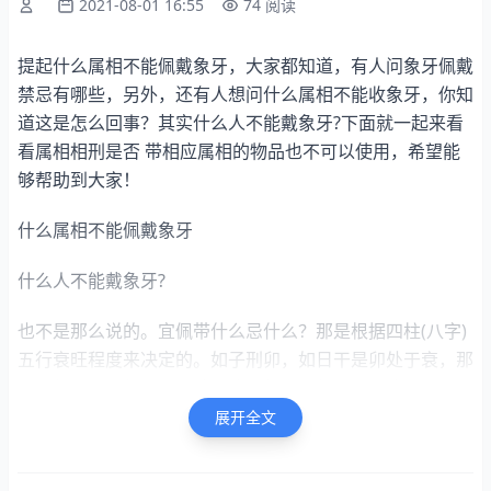
2021-08-01 16:55
74 阅读
提起什么属相不能佩戴象牙，大家都知道，有人问象牙佩戴
禁忌有哪些，另外，还有人想问什么属相不能收象牙，你知
道这是怎么回事？其实什么人不能戴象牙?下面就一起来看
看属相相刑是否 带相应属相的物品也不可以使用，希望能
够帮助到大家！
什么属相不能佩戴象牙
什么人不能戴象牙?
也不是那么说的。宜佩带什么忌什么？那是根据四柱(八字)
五行衰旺程度来决定的。如子刑卯，如日干是卯处于衰，那
么子就是，忌就不要佩戴鼠或五行为水的物品。或不要去水
（北方）那个方向求财。如日干是卯处于旺，那么子就是，
展开全文
因子刑卯之旺木能得四柱五行之平衡。