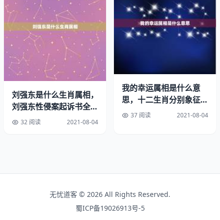
是骨胶原（一种胶状物质），结构具有一定的方向性，在热
而的环境中容易弯曲，如果长时间受水的作用，骨胶原就会
发生分解，并且无机结构也很容易受到侵蚀，在的阳光下会
因老化而变脆。
象牙制品的平时可置于软囊盒中，放上防蛀药块，如其表面
沾上灰尘，可用毛刷刷除，但若沾上油渍或顽固性污垢，则
需要用温的淡肥皂水轻轻刷洗，万不可漫泡，洗后及时擦
我的幸运属相是什么意
刘强东是什么生肖属相，
思，十二生肖分别象征着
干，以防器物或张开。象牙和属猴。
刘强东性侵案起诉书全文
什么含义？
37 阅读
2021-08-04
曝光，会对京东产生什么
对于象牙，很多人第一感觉就是，很的东西，但是往往是最
32 阅读
2021-08-04
影响
的东西就越脆弱。怎么去保养象牙，是十分重要的，大象可
以被一个小老鼠击败，而的象牙制品，也很大可能会被平时
的一些生活小细节所磨损。
首先，如果是贴身佩戴，记得洗澡的时候一定摘下，因为象
无忧道客 © 2026 All Rights Reserved.
牙一旦在热水中时间过长的话，会开裂并变色。注意不要掉
蜀ICP备19026913号-5
到地上，脆性的象牙会容易被损坏的，没事的时候多，用人