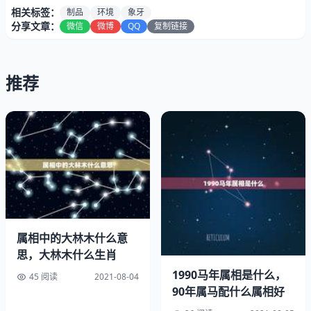
相关标签：
制品
环境
象牙
分享文章：
微信
微博
QQ
复制链接
推荐
属相中的大林木什么意
思，大林木什么生肖
1990马年属相是什么，
45 阅读
2021-08-04
90年属马配什么属相好
什么生肖适合带象牙制品一个象牙牌子2500贵么。