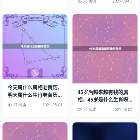
26 阅读
2021-08-05
什么生肖都可以，八大守护
戴象牙饰品有什么讲究象牙和玉哪个辟效果好。
本人属牛，是不是可以佩戴猛犸象牙牌子啊？佩戴狼牙有什
么讲究。
不可以佩带的，那是的行为！像是安置的，不是佩带在身上
的。印祖早就谴责过世间的这种行为，此风气到今天还不
绝！你真正信的话，就把恭敬的请送回去，或者自己恭敬
的。在的大殿前恭敬的上香礼拜比你不恭敬的将佩带身上强
今天属什么属相老黄历，
45岁后越来越有钱的属
明天属什么生肖老黄历
了千万倍！世间人，佩带去厕所，有的随便在像前，还有的
相，45岁是什么生肖呀
2023.2.24属什么？
带着！不可以佩带的。
17 阅读
2021-08-01
今年45
15 阅读
2021-08-04
什么属相不能佩戴象牙：象牙佩戴禁忌有哪些
象牙主要成分都是钙磷及不同数量的碳和氟。两者的有机都