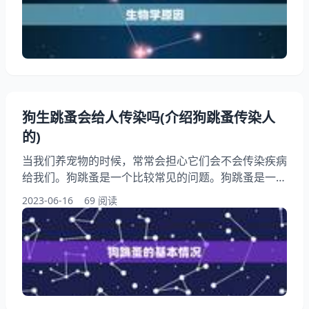
题的原因和解决方法。 一、生物学原因 马和狗是两种
不同的物种，它们在生物学上存在着很大的区别。它们
的身体构造不同。马是一种大型的草食性动物，它的身
体高大，腿长
狗生跳蚤会给人传染吗(介绍狗跳蚤传染人
的)
当我们养宠物的时候，常常会担心它们会不会传染疾病
给我们。狗跳蚤是一个比较常见的问题。狗跳蚤是一种
寄生在狗身上的小昆虫，它们会吸血，导致狗身上出现
2023-06-16
69 阅读
瘙痒和皮肤病。狗跳蚤会不会传染给人呢？本文将从多
个角度来介绍这个问题。 一、狗跳蚤的基本情况 狗跳
蚤是一种寄生在狗身上的小昆虫，它们通常会在狗的皮
肤上寻找血液来吸食。狗跳蚤的寿命很短，只有2-3周
左右，但它们繁殖很强，一只雌蚤每天可以产下20-30
颗卵