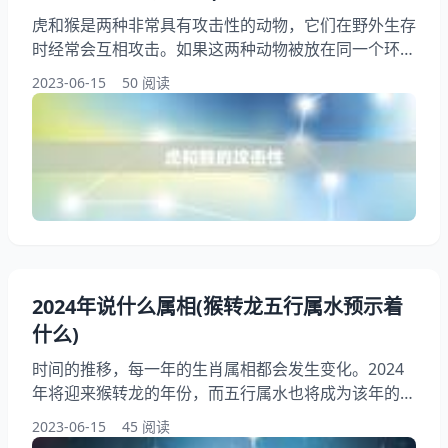
虎和猴是两种非常具有攻击性的动物，它们在野外生存
时经常会互相攻击。如果这两种动物被放在同一个环境
中，它们会形成一种危险的组合，对人类造成威胁。本
2023-06-15
50 阅读
文将详细讨论虎和猴在一起对人类的危害，并分析其原
因。 一、虎和猴的攻击性 虎是一种非常凶猛的猫科动
物，它们通常生活在亚洲的森林和草原地带。虎的身体
非常强壮，能够轻松地捕杀大型猎物。而猴子则是一种
非常灵活的灵长类动物，它们通常生活在树上
2024年说什么属相(猴转龙五行属水预示着
什么)
时间的推移，每一年的生肖属相都会发生变化。2024
年将迎来猴转龙的年份，而五行属水也将成为该年的主
题。这意味着什么呢？本文将为您详细解读2024年猴
2023-06-15
45 阅读
转龙五行属水的预示意义。 一、猴转龙五行属水的基