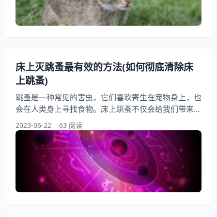
够很好地融入雪地中，保护自己免受天敌的侵袭。 2、
体型 二月出生的兔宝宝通常比其他季节出生的兔宝宝
稍微小一些
床上灭跳蚤最有效的方法(如何彻底清除床
上跳蚤)
跳蚤是一种常见的害虫，它们喜欢寄生在宠物身上，也
会在人类身上寻找食物。床上跳蚤不仅会给我们带来不
适，还可能传播疾病。如何彻底清除床上跳蚤成为了很
2023-06-22
63 阅读
多人关注的问题。本文将为大家介绍床上灭跳蚤最有效
的方法，帮助大家彻底清除床上跳蚤，让我们的床铺更
加清洁舒适。 一、了解跳蚤的生活习性 在清除床上跳
蚤之前，我们需要了解一些跳蚤的生活习性。跳蚤是一
种寄生虫，它们会在宠物身上寄生，也会在人类身上寻
找食物