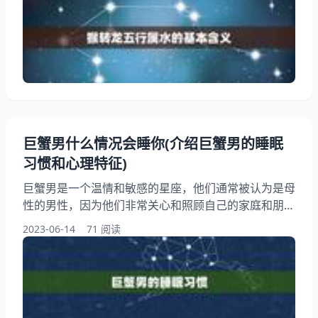
本含义 2024年是猴转龙的年份，这意味着属猴的人将
会迎来一个新的生肖年份。五行属水也将成为该年的主
题。五行是中国传统文化中的重要概念，代表着五种不
同的元素和属性，分别是金、木、水、火、土。水是五
行之一
巨蟹男什么情况会睡你(介绍巨蟹男的睡眠
习惯和心理特征)
巨蟹男是一个温情和敏感的星座，他们通常被认为是母
性的男性，因为他们非常关心和照顾自己的家庭和朋
友。当谈到巨蟹男的睡眠习惯和心理特征时，你可能会
2023-06-14
71 阅读
惊讶地发现，他们的睡眠习惯和心理特征与他们的温柔
形象有些不同。我们将提示巨蟹男的睡眠习惯和心理特
征，帮助你更好地了解这个星座的男性。 一、巨蟹男
的睡眠习惯 1.1爱睡懒觉 巨蟹男通常喜欢睡懒觉，他们
不喜欢早起，在周末或假期。他们喜欢在床上蜷缩着