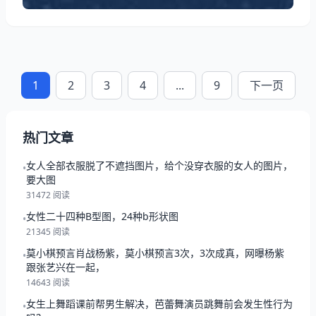
1
2
3
4
...
9
下一页
热门文章
女人全部衣服脱了不遮挡图片，给个没穿衣服的女人的图片，
•
要大图
31472 阅读
女性二十四种B型图，24种b形状图
•
21345 阅读
莫小棋预言肖战杨紫，莫小棋预言3次，3次成真，网曝杨紫
•
跟张艺兴在一起，
14643 阅读
女生上舞蹈课前帮男生解决，芭蕾舞演员跳舞前会发生性行为
•