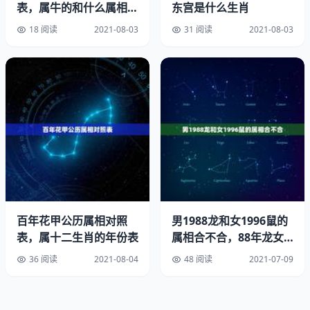
表，属牛的和什么属相最
东宫是什么生肖
配 属牛的属相婚配表
吉凶参半牛兔在，
18 阅读
2021-08-03
31 阅读
2021-08-03
龙马相配忧苦参，
灾煞重重逢羊狗，
大吉总是鼠蛇鸡
丑牛与子鼠，因此最宜找个属鼠的对象，此乃上上等婚配。
其次是与巳蛇酉鸡三合，故也宜找个属蛇或属鸡的，此乃上
等婚配。
百年花甲公历属相对照
男1988龙和女1996鼠的
表，属十二生肖的年份表
属相合不合，88年龙女
丑牛与未羊相冲，因此最忌找属羊的，此乃下下等婚配。
和96年的鼠男相配吗
36 阅读
2021-08-04
48 阅读
2021-07-09
丑牛又与未羊、戌狗构成三刑，故最忌找属羊属狗的，此乃
下等婚配。