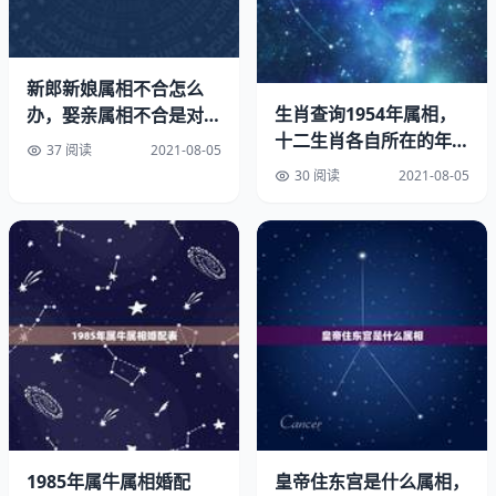
吉凶参半子陪鼠，羊马逢着寿不长，
兔鸡分离兼破家，龙猴牛配。
新郎新娘属相不合怎么
子鼠与丑牛，因此最宜找个属牛的对象，此乃上上等婚配。
生肖查询1954年属相，
办，娶亲属相不合是对自
十二生肖各自所在的年
己不好还是新娘不好
其次是与申猴辰龙三合，故也宜找个属猴或属龙的，此乃上
37 阅读
2021-08-05
份？
30 阅读
2021-08-05
等婚配。
子鼠与午马相冲，因此最忌找个属马的，此乃下下等婚配。
子鼠又与卯兔相刑，故也忌找属兔的，此乃下等婚配。
子鼠与未羊也有相害的成分，故也不宜找属羊的，此乃中下
等婚配。
有时也讲子子自刑，此乃中下等婚配，故也应避免同属相
的。
1985年属牛属相婚配
皇帝住东宫是什么属相，
二、丑牛：