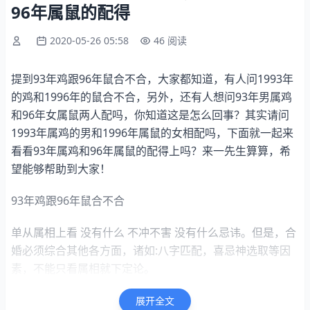
96年属鼠的配得
2020-05-26 05:58
46 阅读
提到93年鸡跟96年鼠合不合，大家都知道，有人问1993年
的鸡和1996年的鼠合不合，另外，还有人想问93年男属鸡
和96年女属鼠两人配吗，你知道这是怎么回事？其实请问
1993年属鸡的男和1996年属鼠的女相配吗，下面就一起来
看看93年属鸡和96年属鼠的配得上吗？来一先生算算，希
望能够帮助到大家！
93年鸡跟96年鼠合不合
单从属相上看 没有什么 不冲不害 没有什么忌讳。但是，合
婚必须综合其他各方面，诸如:八字匹配，喜忌神选取等因
素，不能只看属相就下定论。
我96年属鼠的会和我93年属鸡的男朋友幸福吗？相配吗？
展开全文