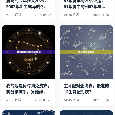
属马的今年多大2023，
67年属羊的人桃花运，
人生的好坏的确有运气的成分，但是过分依赖运气和命运，
2002年出生属马的今年
61年属牛的和67年属马
包括属相，你永远不可能得到幸福，你两个相配不相配只有
多大
的在
38 阅读
2020-05-26
68 阅读
2020-05-26
你两个知道，别人不可能知道，更不可能帮你预测，如果能
这样预测，世界上还有不幸福的人吗？1996年属什么。
1993年和1996年鼠男相配吗？鼠和鸡相配婚姻如何。
原创只为你，贫老眼花，起卦不易，望施主采纳93年男跟
96年女配吗。
请问1993年属鸡的男和1996年属鼠的女相配吗？
施主的采纳，是贫道的动力！属鼠的和什么属相最配。
我的姻缘何时到免费算，
生肖配对查询表，最准的
93年鸡跟96年鼠合不合：1993年的鸡和1996年的鼠合不合
高分求高手，算姻缘，
12生肖配对表？
36 阅读
2020-05-26
45 阅读
2020-05-26
八字合婚并非定数，俗话说：“十年同船渡，百年共枕眠”，
每个人都应相互珍惜累世修来的缘份，爱人之间应相互理