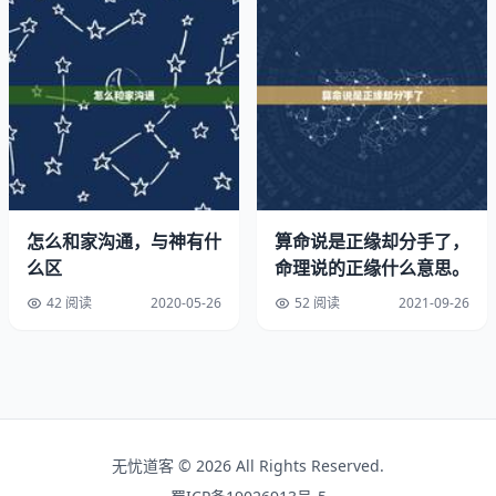
解、尊重，多鼓励、少讥讽，多看优点、包容缺点。合婚指
数及分析
※提示：指在50分以上，双方可以交往；60分以上，双方
喜配良缘的机会大；80分以上者，如能婚配真是天生一
对。如果指数不高，请不要失望和轻易放弃，因为双方的努
力可以改变一切。祝愿天下有情人终成眷属！
女命对男命有83％的补益作用力，男命对女命有66％的补
怎么和家沟通，与神有什
算命说是正缘却分手了，
益作用力。双方喜用神互相生助，有共同点，容易相处。双
么区
命理说的正缘什么意思。
方八字交会后，五行平衡性为79％。双方八字交会后，平
42 阅读
2020-05-26
52 阅读
2021-09-26
衡性为92％。男女 命日元搭配不，相处不容易。男女命生
年无害，可以交往！九星合婚得：天命，男女更有增寿增
喜。男命生日密码：2，女命生日密码：3，天生的一对，
完美的绝配。男命对照女命：※天干无合。地支有卯戌男月
女年，卯戌男月女时。女命对照男命：天干有丙辛女日男年
威制之合，丙辛女日男月威制之合，丙辛女日男时威制之
无忧道客 © 2026 All Rights Reserved.
合。地支有丑未女月男年相冲，丑未女月男时相冲。