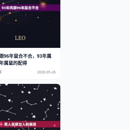
鸡跟96年鼠合不合，93年属
6年属鼠的配得
读
2020-05-26