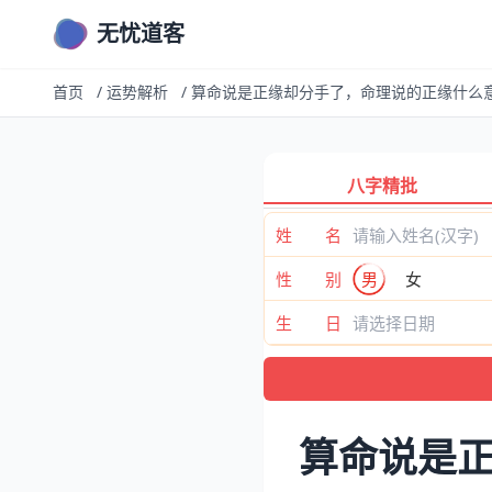
无忧道客
首页
/
运势解析
/
算命说是正缘却分手了，命理说的正缘什么
八字精批
姓 名
性 别
男
女
生 日
算命说是