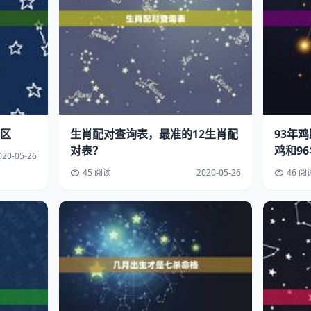
区
生肖配对查询表，最准的12生肖配
93年
对表？
鸡和9
020-05-26
45 阅读
2020-05-26
46 阅