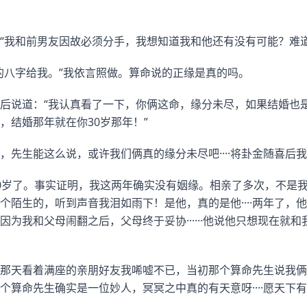
“我和前男友因故必须分手，我想知道我和他还有没有可能？难
的八字给我。”我依言照做。算命说的正缘是真的吗。
后说道：“我认真看了一下，你俩这命，缘分未尽，如果结婚也
，结婚那年就在你30岁那年！”
，先生能这么说，或许我们俩真的缘分未尽吧····将卦金随喜后
0岁了。事实证明，我这两年确实没有姻缘。相亲了多次，不是
陌生的，听到声音我泪如雨下！是他，真的是他····两年了，他终
为我和父母闹翻之后，父母终于妥协······他说他只想现在就和我
那天看着满座的亲朋好友我唏嘘不已，当初那个算命先生说我俩
算命先生确实是一位妙人，冥冥之中真的有天意呀····愿天下有