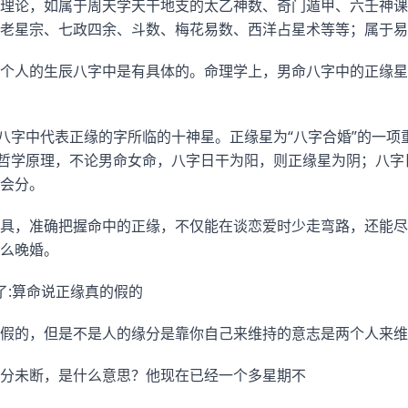
理论，如属于周天学天干地支的太乙神数、奇门遁甲、六壬神课
老星宗、七政四余、斗数、梅花易数、西洋占星术等等；属于易
个人的生辰八字中是有具体的。命理学上，男命八字中的正缘星
辰八字中代表正缘的字所临的十神星。正缘星为“八字合婚”的一
的哲学原理，不论男命女命，八字日干为阳，则正缘星为阴；八字
会分。
具，准确把握命中的正缘，不仅能在谈恋爱时少走弯路，还能尽
么晚婚。
了:算命说正缘真的假的
假的，但是不是人的缘分是靠你自己来维持的意志是两个人来维
分未断，是什么意思？他现在已经一个多星期不