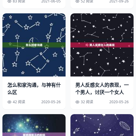
83 阅读
2021-06-05
52 阅读
2021-09-26
象是有冲劲、有毅力、有抱负、有勇气。
七杀格有印绶，为杀印相生是属贵格，而且好学、毅力、仁
慈、面恶心善、自力自强、不
爱求人。七杀格如命中有财，财可助贵，但必须身强。
身强又旺的人，如甲木生卯月，最七杀，命之羊刄驾杀，是
格，具有潜在魄力。
七杀格不宜再行杀的大运。男性日支为七杀，不利婚姻；而
怎么和家沟通，与神有什
男人反感女人的表现，一
女性则吉。
么区
个男人，讨厌一个女人
42 阅读
2020-05-26
32 阅读
2020-05-26
七杀及正官也代男性子女宫，居於时柱。
请高人指点七杀格
其实并不代表什么….命运在自己手中.怎么看是不是七杀