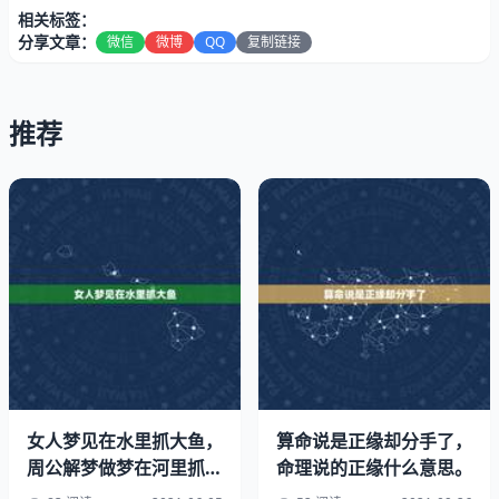
相关标签：
分享文章：
微信
微博
QQ
复制链接
推荐
生於巳午月透丁火，壬水生於辰戍月，癸水生於丑未月，皆
可构成七杀格。哪个五行的七杀最可怕。
女人梦见在水里抓大鱼，
算命说是正缘却分手了，
七杀名称虽凶，实则有制有化可转凶为吉。有大成就之贵，
周公解梦做梦在河里抓到
命理说的正缘什么意思。
七杀居多数，因为七杀格的现
大鱼