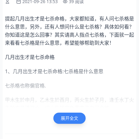
2021-09-26 13:53
39 阅读
提起几月出生才是七杀命格，大家都知道，有人问七杀格是
什么意思，另外，还有人想问什么是七杀格？具体如何看？
你知道这是怎么回事？其实请高人指点七杀格，下面就一起
来看看七杀格是什么意思，希望能够帮助到大家！
几月出生才是七杀命格
1、几月出生才是七杀命格:七杀格是什么意思
七杀格也称偏官格.
甲木生於申月，乙木生於酉月，丙火生於子月，逢壬水丁火
生於亥月透癸水；戊土生於寅免费查询自己命格。
展开全文
月或卯月有甲木透干，己土生於卯月或寅月四柱有乙木透
干；庚金生於巳、火月透丙火，辛金七杀透出和不透出的区
别。