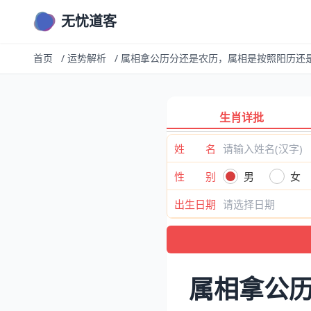
无忧道客
首页
/
运势解析
/
属相拿公历分还是农历，属相是按照阳历还
生肖详批
姓 名
性 别
男
女
出生日期
属相拿公