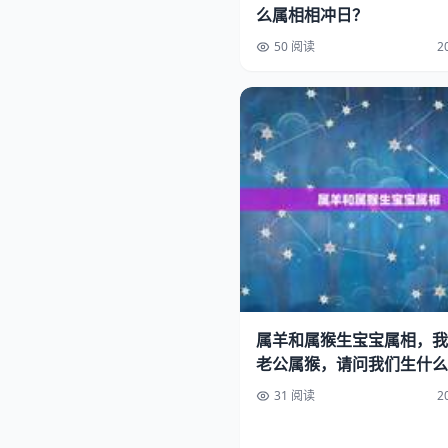
么属相相冲日？
50 阅读
2
属羊和属猴生宝宝属相，我
老公属猴，请问我们生什么
孩子好呢
31 阅读
2