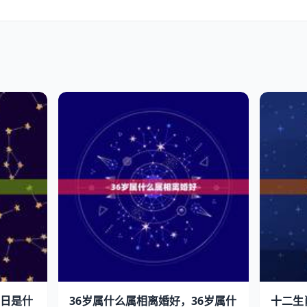
日是什
36岁属什么属相离婚好，36岁属什
十二生