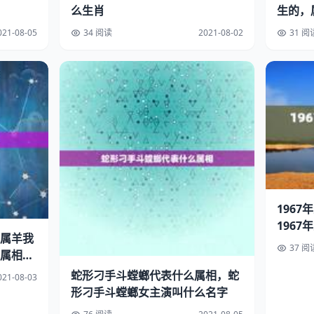
么生肖
生的，
021-08-05
34 阅读
2021-08-02
31 阅
196
1967
属羊我
37 阅
属相的
蛇形刁手斗螳螂代表什么属相，蛇
021-08-03
形刁手斗螳螂女主演叫什么名字