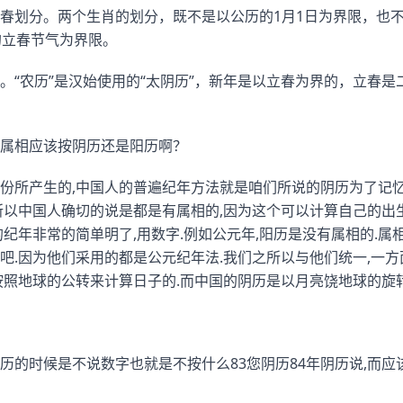
春划分。两个生肖的划分，既不是以公历的1月1日为界限，也
的立春节气为界限。
。“农历”是汉始使用的“太阴历”，新年是以立春为界的，立春
属相应该按阴历还是阳历啊？
份所产生的,中国人的普遍纪年方法就是咱们所说的阴历为了记忆
所以中国人确切的说是都是有属相的,因为这个可以计算自己的出生
纪年非常的简单明了,用数字.例如公元年,阳历是没有属相的.属
吧.因为他们采用的都是公元纪年法.我们之所以与他们统一,一方
按照地球的公转来计算日子的.而中国的阴历是以月亮饶地球的旋
的时候是不说数字也就是不按什么83您阴历84年阴历说,而应该