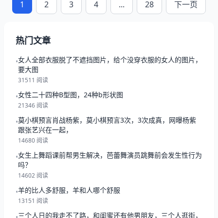
1
2
3
4
...
28
下一页
热门文章
女人全部衣服脱了不遮挡图片，给个没穿衣服的女人的图片，
•
要大图
31511 阅读
女性二十四种B型图，24种b形状图
•
21346 阅读
莫小棋预言肖战杨紫，莫小棋预言3次，3次成真，网曝杨紫
•
跟张艺兴在一起，
14680 阅读
女生上舞蹈课前帮男生解决，芭蕾舞演员跳舞前会发生性行为
•
吗？
14602 阅读
羊的比人多舒服，羊和人哪个舒服
•
13151 阅读
三个人日的我走不了路，和闺蜜还有他男朋友，三个人逛街，
•