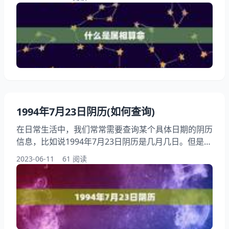
择适合自己的算命方式呢？本文将为大家详细解答。
一、什么是属相算命？ 属相算命是一种根据生肖来推
算一个人的命运和性格的方法。在中国传统文化中，生
肖是十二种动物，分别是鼠、牛、虎、兔、龙、蛇、
马、羊、猴、鸡、狗、猪。每个人出生的年份都对应着
一个生肖
1994年7月23日阴历(如何查询)
在日常生活中，我们常常需要查询某个具体日期的阴历
信息，比如说1994年7月23日阴历是几月几日。但是对
于大多数人来说，如何查询阴历信息可能并不是一件容
2023-06-11
61 阅读
易的事情。本文将为大家介绍如何查询1994年7月23日
阴历，希望能够帮助大家解决相关问题。 一、什么是
阴历？ 阴历，也称农历，是中国传统的历法体系之
一。它是以月亮的运行周期为基础，将一年分为12个
月，每个月的初一为新月，十五为月圆