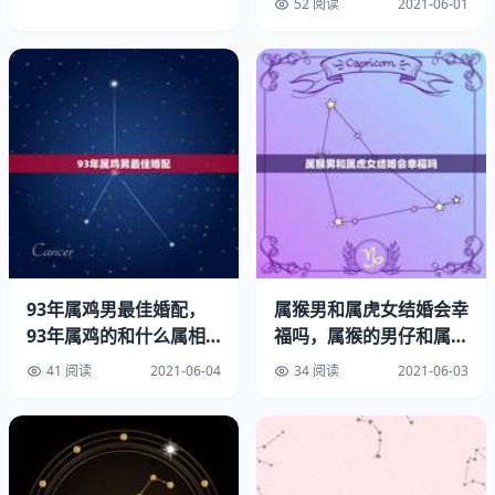
52 阅读
2021-06-01
小乌龟临死前的表现是什么样的呢。
先是进进出出龟壳，后就象车一样想爬翻一样。慢慢的就走
了，我就有2只。可惜“走”了一只
乌龟死亡的预兆有哪些？养的乌龟死了8预兆。
龟龟如果死了，眼睛是凹陷下去的。先是不进食（如果是病
死的话）。然后不动。精神差。然后就die。巴西龟肺炎临
死前症状。
93年属鸡男最佳婚配，
属猴男和属虎女结婚会幸
乌龟死前的预兆是什么：乌龟死了是什么症状
93年属鸡的和什么属相
福吗，属猴的男仔和属虎
最配
的女子结婚会怎样？
41 阅读
2021-06-04
34 阅读
2021-06-03
死了，四肢和头都很软的伸在壳的外面眼睛是闭的，壳也
会，如果从水中弄出来在空气中放一天以上它还会变干。死
的样子跟正常的时候一样，必须拿起来轻轻左右摇晃，如果
他的头很容易随着你动，脖子像断了一样，说明已经死了。
乌龟死前什么症状。