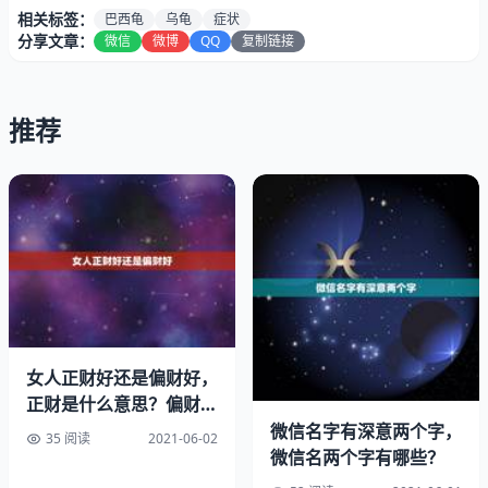
相关标签：
巴西龟
乌龟
症状
分享文章：
微信
微博
QQ
复制链接
推荐
你可以放很多水，然后看它是不是浮起来了还是会游动
会游动是正常的给乌龟多晒晒太阳
如果浮起来了建议你用一点温水，不要太烫的，把乌龟放进
去，让它游一游。或者就是晒晒太阳，如果还是乌龟死亡的
女人正财好还是偏财好，
姿势图片。
正财是什么意思？偏财是
什么意思？
微信名字有深意两个字，
35 阅读
2021-06-02
不行的话就说明死了。但是乌龟冬眠期间也有这种症状，所
微信名两个字有哪些？
以要仔细判断