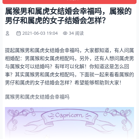
属猴男和属虎女结婚会幸福吗，属猴的
男仔和属虎的女子结婚会怎样？
2021-06-03 19:04
34 阅读
提起属猴男和属虎女结婚会幸福吗，大家都知道，有人问属
相婚配：男属猴和女属虎相配吗，另外，还有人想问属虎男
与属猴女可以结婚吗？有咩可以化解！你知道这是怎么回
事？其实属猴男和属虎女相配吗，下面就一起来看看属猴的
男仔和属虎的女子结婚会怎样？希望能够帮助到大家！
属猴男和属虎女结婚会幸福吗