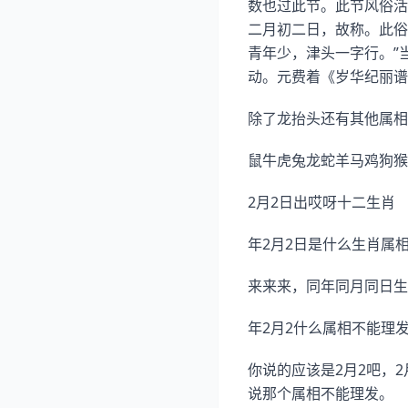
数也过此节。此节风俗活
二月初二日，故称。此俗
青年少，津头一字行。”
动。元费着《岁华纪丽谱
除了龙抬头还有其他属相
鼠牛虎兔龙蛇羊马鸡狗猴
2月2日出哎呀十二生肖
年2月2日是什么生肖属相
来来来，同年同月同日生
年2月2什么属相不能理
你说的应该是2月2吧，
说那个属相不能理发。