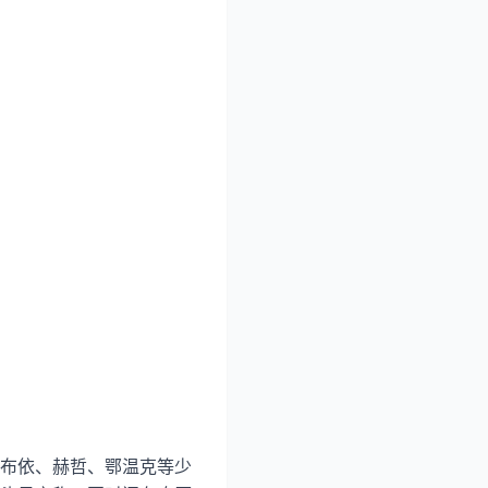
布依、赫哲、鄂温克等少