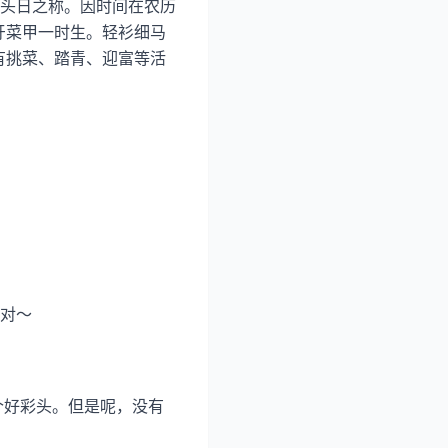
头日之称。因时间在农历
牙菜甲一时生。轻衫细马
有挑菜、踏青、迎富等活
对～
个好彩头。但是呢，没有