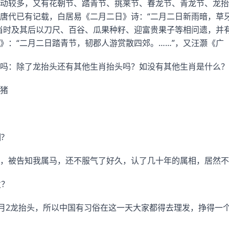
动较多，又有花朝节、踏青节、挑莱节、春龙节、青龙节、龙抬
唐代已有记载，白居易《二月二日》诗：“二月二日新雨暗，草
当时及其后以刀尺、百谷、瓜果种籽、迎富贵果子等相问遗，并
》：“二月二日踏青节，韧郡人游赏散四郊。……”，又汪灏《广
吗：除了龙抬头还有其他生肖抬头吗？如没有其他生肖是什么？
猪
?
，被告知我属马，还不服气了好久，认了几十年的属相，居然不
发？
2月2龙抬头，所以中国有习俗在这一天大家都得去理发，挣得一