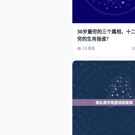
30岁最穷的三个属相，十
穷的生肖指谁？
23 阅读
2