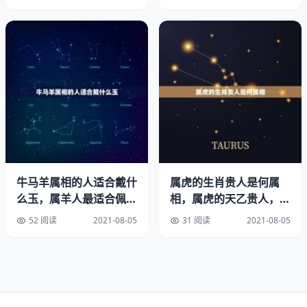
够顺
九星：九紫-天乙星(火)-吉神
宿名：东方角木蛟-吉六曜：先负
值日：金匮(黄道日)五行：沙中金
这一天：岁煞北马日冲(戊子)鼠。怎么冲兔？还是找找别的
原因吧。
五行流通生旺气，保安宁。可在卧室、客厅贴五行八卦福，
动五行能量流通，调节气场平衡，此五行通关、开泰之法，
牛马羊属相的人适合戴什
属虎的生肖贵人是何属
可以有效化解的。
么玉，属羊人最适合佩戴
相，属虎的天乙贵人，是
什么饰品
什么生肖
52 阅读
2021-08-05
31 阅读
2021-08-05
婚礼男方母亲说犯属相：请问婚礼日子和母亲的属相相冲有
关系吗?
年2月份恭候您二位结婚的黄道吉日是：