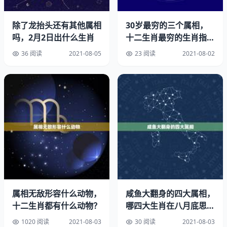
是日：老人节
除了龙抬头还有其他属相
30岁最穷的三个属相，
年10月星期四
吗，2月2日出什么生肖
十二生肖最穷的生肖指
谁？
农历辛卯木年九月大初十日
36 阅读
2021-08-05
23 阅读
2021-08-02
丁酉火(季秋)月甲午金角收日
此日干支：甲午建除十二神：收日
宜：求财.签约.嫁娶.订盟
忌：开市.安床.安葬.入宅.破土
彭祖百忌：[甲不开仓午不苫盖]
属相无敌形容什么动物，
咸鱼大翻身的四大属相，
本日物候：水始涸
十二生肖都有什么动物？
哪四大生肖在八月底思路
岁煞北马日冲(戊子)鼠
豁然开朗，各种问题都能
1020 阅读
2021-08-03
30 阅读
2021-08-03