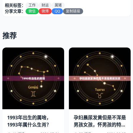
相关标签：
工作
财运
属猪
分享文章：
微信
微博
QQ
复制链接
推荐
属猪的人在年由于白虎星的入宫，会给自己的工作上带来不
少的麻烦，在与同事的相处中容易出现很多纠纷，影响工作
的进展，幸好有三合星的同宫，才使得工作变得顺畅，另外
加上有天如星和月德星的入命，帮助自己提升了贵人运，让
贵人在自己的事业上给予了很大的帮助，得到上司的认同，
有升职加薪的可能，所以建议在平时和同事还有上司间处理
好关系，在关键时刻助你一把。
1993年出生的属啥，
孕妇晨尿发黄但是不浑是
1993年属什么生肖？
男孩女孩，怀男孩的特征
1971属猪哪年财运最旺
都有哪些？