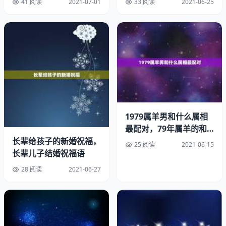
41 阅读
2021-07-01
33 阅读
2021-06-25
属猪的人在年财运不错，特别是在下半年，偏财运走得很
好，会因为偏财一笔不菲的收入，是收入很颇丰的一年。
属猪的人在年爱情运方面也是相当的不错，单身的人可以在
今年找到心仪的另一半，并且发展迅速，有对象的适合在今
年结婚，但是对于已婚的人来说，可能会发生一些摩擦，只
要互相多包容和理解，问题并不大。1971年的猪今年的财
运如何。
1979属羊男和什么属相
年属猪的财运：年属猪男的一生运程
最配对，79年属羊的和
什么属相最配
长辈给孩子的新婚祝福，
25 阅读
2021-06-15
年是辛亥年，属于钗环金命，也叫金猪命。
长辈儿子结婚祝福语
28 阅读
2021-06-27
金猪的你是守信用的人，心胸开阔，知恩图报，性格温和，
具有同情心。但是金猪的存在很多的缺点，那就是生性疏
懒，不够积极。在工作方面，就知道凭着一股的冲劲，最后
导致自己失败连连。如果在决定做某件事情能多思考、考虑
的话，那么事业自然有所成就。金猪的人表达爱情的方法，