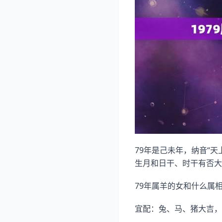
79年是己未年，纳音“
生月和日干、时干有否大
79年属羊的女和什么属相
宜配：兔、马、猪大吉，