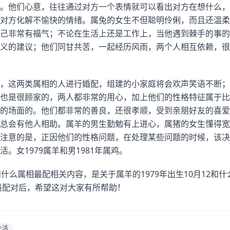
。他们心意，往往通过对方一个表情就可以看出对方在想什么，
对方化解不愉快的情绪。属兔的女生不但聪明伶俐，而且还温柔
己非常有福气；不论在生活上还是工作上，当他遇到棘手的事的
义的建议；他们同甘共苦，一起经历风雨，两个人相互依赖，很
，这两类属相的人进行婚配，组建的小家庭将会欢声笑语不断；
也是很顾家的，两人都非常的用心，加上他们的性格特征属于比
的场面的。他们都非常的善良，还很孝顺，受到亲朋好友的喜爱
总会有他人相助。属羊的男生勤勉有上进心，属猪的女生懂得宽
注意的是，正因他们的性格问题，在处理某些问题的时候，该决
。女1979属羊和男1981年属鸡。
和什么属相最配相关内容，是关于属羊的1979年出生10月12和
相最配对后，希望这对大家有所帮助！
生活