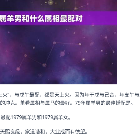
天上火”，与戊午最配，都是天上火。因为年干戊与己合，年支午
的冲克。单看属相与属马的最好。79年属羊男的最佳婚配是。
最配1979属羊男和1979属羊女。
天赐良缘，家道谐和，大业成而有德望。