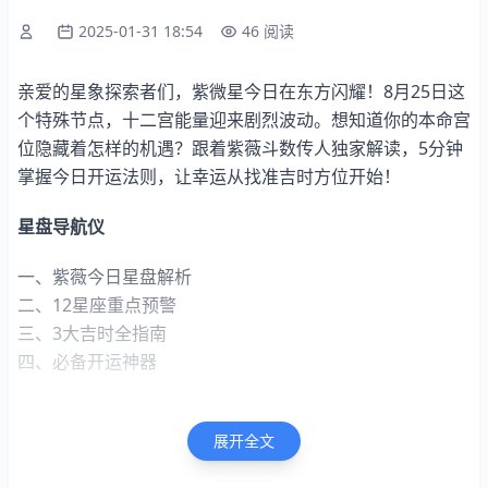
2025-01-31 18:54
46 阅读
亲爱的星象探索者们，紫微星今日在东方闪耀！8月25日这
个特殊节点，十二宫能量迎来剧烈波动。想知道你的本命宫
位隐藏着怎样的机遇？跟着紫薇斗数传人独家解读，5分钟
掌握今日开运法则，让幸运从找准吉时方位开始！
星盘导航仪
一、紫薇今日星盘解析
二、12星座重点预警
三、3大吉时全指南
四、必备开运神器
一、紫薇今日星盘解析
展开全文
紫微垣今日与太阴星形成六合相位，特别利于：