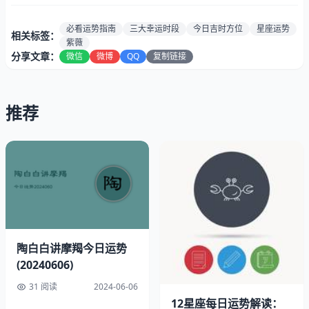
1. 三大吉时表
必看运势指南
三大幸运时段
今日吉时方位
星座运势
相关标签：
紫薇
分享文章：
微信
微博
QQ
复制链接
时段
对应宫位
开运动作
7:00-9:00
财帛宫
东方位存款
13:00-15:00
事业宫
签署文件
推荐
19:00-21:00
姻缘宫
约会告白
2. 禁忌提示
避免申时（15-17点）借贷
忌穿深蓝色衣物
西南方位慎行
陶白白讲摩羯今日运势
(20240606)
31 阅读
2024-06-06
12星座每日运势解读：