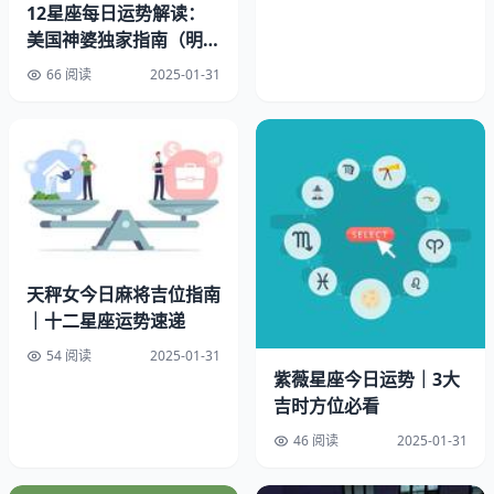
12星座每日运势解读：
美国神婆独家指南（明日
必看）
66 阅读
2025-01-31
幸运方位：正东
幸运时间：上午6点至7点
天秤女今日麻将吉位指南
｜十二星座运势速递
幸运饰品：粉水晶吊坠
54 阅读
2025-01-31
紫薇星座今日运势｜3大
开运物品：蓝宝石耳环
吉时方位必看
摩羯能力与情绪分析
46 阅读
2025-01-31
直觉力指数：★★★★★（灾难预防的直觉预警，五颗星保