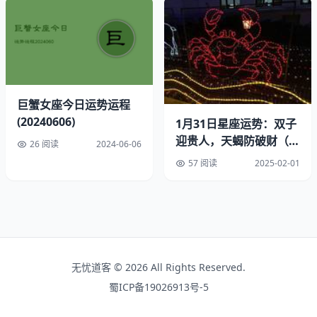
护生命财产安全。）
决策力指数：★★☆☆☆（决策能力初步展现，两颗星显示
决策力有待提升）
团队协作能力：★★★★☆（团队协作有序且高效，四颗星
巨蟹女座今日运势运程
显示能力中上）
(20240606)
1月31日星座运势：双子
迎贵人，天蝎防破财（必
26 阅读
2024-06-06
抗压能力指数：★★★★☆（面对压力时能够保持冷静并做
看榜单）
57 阅读
2025-02-01
出正确决策，四颗星显示较强的抗压能力）
心情指数：★★★★☆（相当开心，心情如四星般灿烂）
生活建议与指南
吉祥花语：牡丹（象征富贵荣华）
无忧道客 © 2026 All Rights Reserved.
蜀ICP备19026913号-5
宜做事项：志愿服务参与