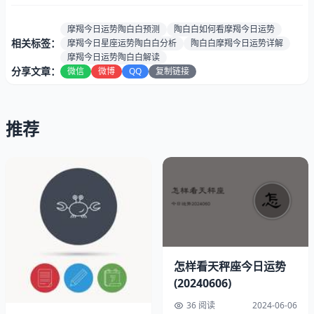
爱情运
★★★☆☆（平稳的情缘，三星为你保驾护
势：
航）
摩羯今日运势陶白白预测
陶白白如何看摩羯今日运势
健康指
相关标签：
摩羯今日星座运势陶白白分析
陶白白摩羯今日运势详解
85%（健康指数较好，四星一星半）
数：
摩羯今日运势陶白白解读
分享文章：
微信
微博
QQ
复制链接
速配星座:
处女、处女
贵人生肖:
属牛、蛇
最佳时段:
上午6点至7点
推荐
摩羯2024年06月06日幸运指南
幸运色彩：紫水晶之恋
幸运数字：0
速配星座：处女
怎样看天秤座今日运势
(20240606)
36 阅读
2024-06-06