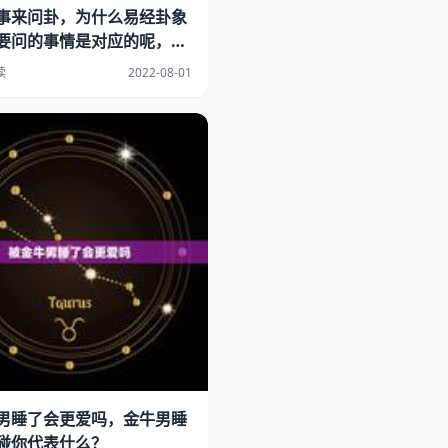
事来问卦，为什么易经卦象
要问的事情是对应的呢，也
经是
读
2022-08-01
男睡了会更爱吗，金牛男睡
碰你代表什么？