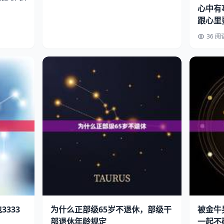
心中有
跟心里
就是易
36 阅
3333
为什么正部级65岁不退休，部级干
被金牛
部退休年龄规定
一起不