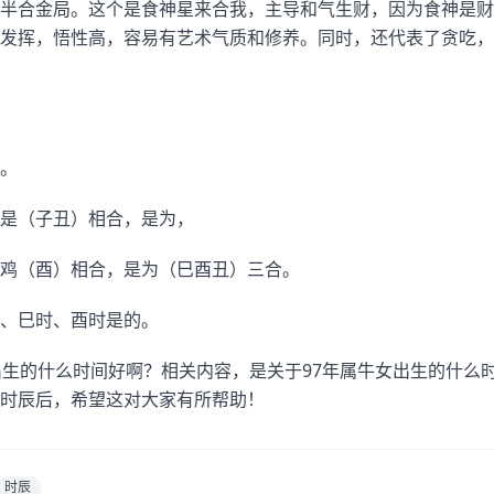
半合金局。这个是食神星来合我，主导和气生财，因为食神是财
发挥，悟性高，容易有艺术气质和修养。同时，还代表了贪吃，
。
是（子丑）相合，是为，
鸡（酉）相合，是为（巳酉丑）三合。
、巳时、酉时是的。
出生的什么时间好啊？相关内容，是关于97年属牛女出生的什么
时辰后，希望这对大家有所帮助！
时辰