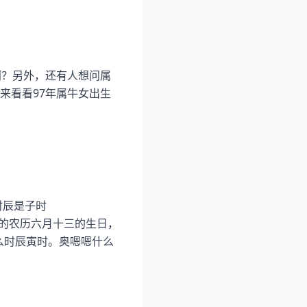
啊？另外，还有人想问属
来看看97年属牛女出生
时辰是子时
7年属牛的农历六月十三的生日，
么时辰寅时。奥嗯嗯什么