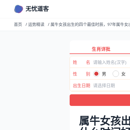
无忧道客
首页
/
运势精读
/
属牛女孩出生的四个最佳时辰，97年属牛女
生肖详批
姓 名
性 别
男
女
出生日期
属牛女孩出