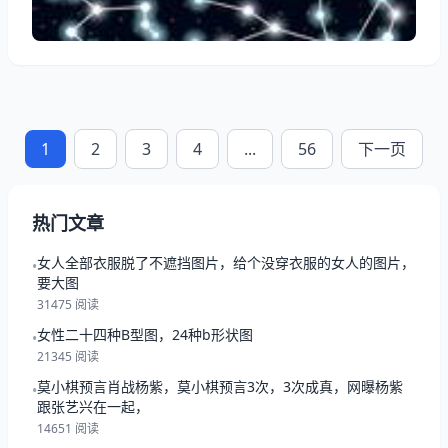
般，但总体还是可以的
1
2
3
4
...
56
下一页
热门文章
女人全部衣服脱了不遮挡图片，给个没穿衣服的女人的图片，
•
要大图
31475 阅读
女性二十四种B型图，24种b形状图
•
21345 阅读
莫小棋预言肖战杨紫，莫小棋预言3次，3次成真，网曝杨紫
•
跟张艺兴在一起，
14651 阅读