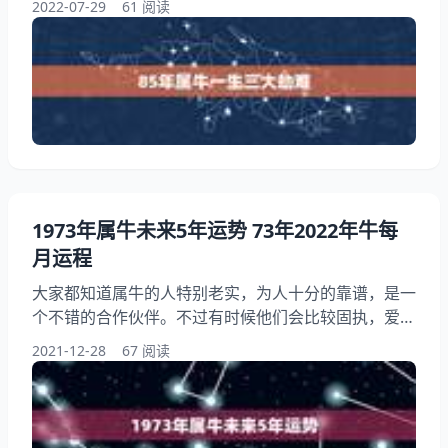
2022-07-29
61 阅读
一生运势1985年出生的属牛人一生的运势如何，下面
就一起来看看85年属牛的灾难年龄，希望能够帮助到
大家！ 85年属牛一生三大劫难 1、85年属牛的灾难年
龄 属牛鼠年运势： 属牛人在年的时候运势会是很好的
一年，特别使工作方面，本年你工作运势很好
1973年属牛未来5年运势 73年2022年牛每
月运程
大家都知道属牛的人特别老实，为人十分的靠谱，是一
个不错的合作伙伴。不过有时候他们会比较固执，爱钻
一些牛角尖，所以很容易沉不住气，用感情做事，往往
2021-12-28
67 阅读
就会带来一些不好的结果。那么，1973年属牛未来5年
运势将会是怎么样的呢？73年2022年牛每月运程都是
怎么样的呢？下面一起看看吧！ 1973年属牛未来5年
运势 属牛2021牛年运势： 属牛人在2021牛年运势一