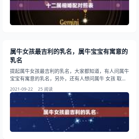
对照表 1、十二属相婚配对照表:属相婚配：男属鸡和
女属虎相配吗 相配，属鸡男精明强干，口舌伶俐，热
情开朗，有上进心，做事果断，讲求效率，待人接物经
验丰富
属牛女孩最吉利的乳名，属牛宝宝有寓意的
乳名
提起属牛女孩最吉利的乳名，大家都知道，有人问属牛
宝宝有寓意的乳名，另外，还有人想问属牛 女孩 取
名，你知道这是怎么回事？其实牛宝宝有福气的乳名，
2021-09-22
25 阅读
下面就一起来看看属牛宝宝有寓意的乳名，希望能够帮
助到大家！ 属牛女孩最吉利的乳名 1、属牛女孩最吉
利的乳名:属牛宝宝有寓意的乳名 生肖牛有勤奋踏实，
做事谨慎小心的性格特点。牛年出生的人义务感强，勤
奋踏实，所以工作中很受上司的赞扬和信任。即便工作
中遇到困难