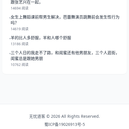
跟张艺兴在一起，
14694 阅读
女生上舞蹈课前帮男生解决，芭蕾舞演员跳舞前会发生性行为
•
吗？
14619 阅读
羊的比人多舒服，羊和人哪个舒服
•
13186 阅读
三个人日的我走不了路，和闺蜜还有他男朋友，三个人逛街，
•
闺蜜总是跟她男朋
10762 阅读
无忧道客 © 2026 All Rights Reserved.
蜀ICP备19026913号-5