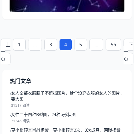
妻吗:属相婚配：男属龙和女属猪相配吗 您好，很高兴
为您解答
上
1
...
3
4
5
...
56
下
一
一
页
页
热门文章
女人全部衣服脱了不遮挡图片，给个没穿衣服的女人的图片，
•
要大图
31517 阅读
女性二十四种B型图，24种b形状图
•
21346 阅读
莫小棋预言肖战杨紫，莫小棋预言3次，3次成真，网曝杨紫
•