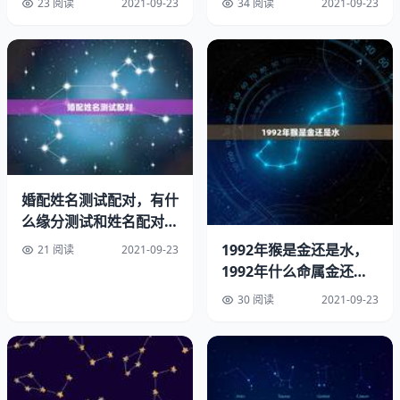
23 阅读
2021-09-23
34 阅读
2021-09-23
属牛和属鼠最配，次之是属蛇和鸡。热情的鼠为沉默的牛带
婚配姓名测试配对，有什
来欢乐，对牛忠心，相处和睦。属牛的人都是非常踏实、老
么缘分测试和姓名配对测
两人之间的缘分的？
实的一类人，他们稳重沉着，沉默寡言，喜欢投身于事业当
1992年猴是金还是水，
21 阅读
2021-09-23
中。
1992年什么命属金还是
水？
30 阅读
2021-09-23
属牛和什么生肖最旺,生肖牛和什么生肖最配
生肖牛 最匹配的生肖：鼠、蛇、鸡 更佳结婚年份：鼠年、
蛇年、鸡年 财运 属牛的人在30岁左右、38岁左右或46岁左
右有发财的可能，而且容易发横财。