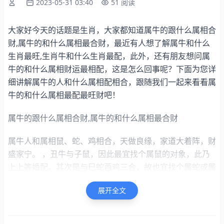
2023-05-31 03:40
51 阅读
大家好今天的话题是生肖，大家都知道属牛的跟什么属相合
财,属牛的和什么属相最合财，最近有人想了解属牛和什么
生肖最旺,生肖牛和什么生肖最配，此外，还有朋友想问属
牛的和什么属相财运最相配，这是怎么回事呢？下面为您详
细讲解属牛的人和什么属相配相合，跟随我们一起来看看属
牛的和什么属相最配最旺财吧！
属牛的跟什么属相合财,属牛的和什么属相最合财
属牛人和属相鼠、蛇、鸡相合，天做良缘，家道大着阵，财
盛家宁。 ，丑牛与子鼠，因此最宜找个属鼠的对象，此乃
上上等婚配。其次是与巳蛇酉鸡三合，故也宜找个属蛇或属
鸡的，此乃上等婚配。
展开全文
生肖牛在虎年的运程一般。从五行上来分析，虎为木，牛为
土，有相克之意，可喜的是年干庚金为牛的贵人，在新的一