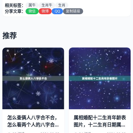
年里只要牛人安分守己地工作，不招惹是非，工作上少出头
相关标签：
属牛
生肖牛
生肖
露面，多干工作，少外出旅游，对老人尊敬，并少到闹市活
分享文章：
微信
微博
QQ
复制链接
动，当无大碍。
属鼠人可以帮助属牛人在事业中提供很好的方案，属牛可以
推荐
给属鼠人更多的信心与支持，两人可以互相的进步发展。属
鸡人为生肖牛的贵人 属牛人和属鸡人合作创业的话，两人
能够和平共处。
怎么查俩人八字合不合，
属相婚配十二生肖年龄表
怎么看两个人的八字合不
图片，十二生肖日期属相
合？
表