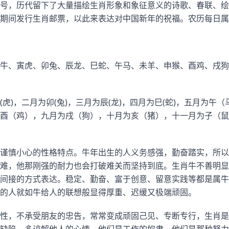
号，历代留下了大量描绘生肖形象和象征意义的诗歌、春联、绘
期间发行生肖邮票，以此来表达对中国新年的祝福。农历每日属
牛、寅虎、卯兔、辰龙、巳蛇、午马、未羊、申猴、酉鸡、戌狗
虎)，二月为卯(兔)，三月为辰(龙)，四月为巳(蛇)，五月为午
酉（鸡），九月为戌（狗），十月为亥（猪），十一月为子（鼠
谨慎小心的性格特点。牛年出生的人义务感强，勤奋踏实，所以
难，他那刚强的耐力也会打破难关而坚持到底。生肖牛不善明显
间接的方式表达。稳定、勤奋、富于创意、留意实践等都是属牛
的人就如牛给人的联想般显得厚重、迟缓又极端顽固。
性，不承受朋友的忠告，常常变成顽固己见、专断专行，生肖是