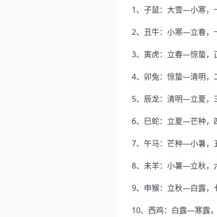
1、子鼠：大雪—小寒，十
2、丑牛：小寒—立春，
3、寅虎：立春—惊蛰，
4、卯兔：惊蛰—清明，二
5、辰龙：清明—立夏，
6、巳蛇：立夏—芒种，四
7、午马：芒种—小暑，五
8、未羊：小暑—立秋，六
9、申猴：立秋—白露，七
10、西鸡：白露—寒露