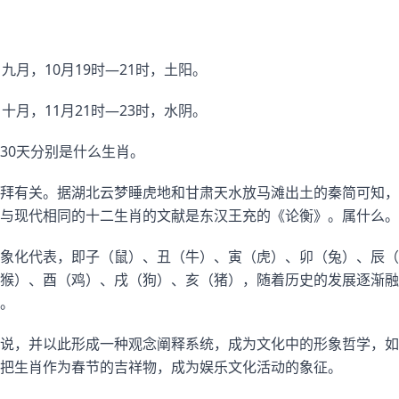
九月，10月19时—21时，土阳。
十月，11月21时—23时，水阴。
30天分别是什么生肖。
拜有关。据湖北云梦睡虎地和甘肃天水放马滩出土的秦简可知，
与现代相同的十二生肖的文献是东汉王充的《论衡》。属什么。
象化代表，即子（鼠）、丑（牛）、寅（虎）、卯（兔）、辰（
猴）、酉（鸡）、戌（狗）、亥（猪），随着历史的发展逐渐融
。
说，并以此形成一种观念阐释系统，成为文化中的形象哲学，如
把生肖作为春节的吉祥物，成为娱乐文化活动的象征。