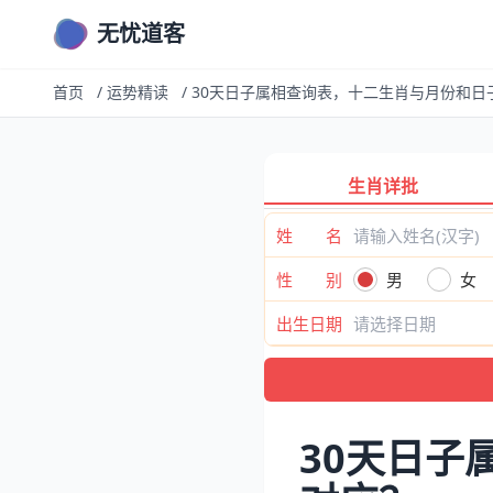
无忧道客
首页
/
运势精读
/
30天日子属相查询表，十二生肖与月份和日
生肖详批
姓 名
性 别
男
女
出生日期
30天日子