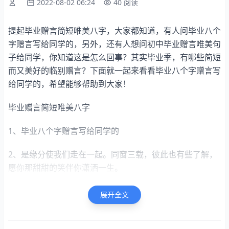
2022-08-02 06:24
40 阅读
提起毕业赠言简短唯美八字，大家都知道，有人问毕业八个
字赠言写给同学的，另外，还有人想问初中毕业赠言唯美句
子给同学，你知道这是怎么回事？其实毕业季，有哪些简短
而又美好的临别赠言？下面就一起来看看毕业八个字赠言写
给同学的，希望能够帮助到大家！
毕业赠言简短唯美八字
1、毕业八个字赠言写给同学的
2、是缘分使我们走在一起。同窗三载，彼此也有些了解，
愿你那甜甜的笑伴你潇洒一生。
3、你是泊于青春的港口的一叶小舟，愿你扬起信念的帆，
展开全文
载着希望的梦幻，驶向辽阔的海洋。