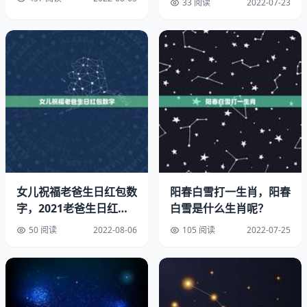
33 阅读
2022-07-23
右。
6、在桃李芬芳的七月，收获你灿烂的笑容。伴着夏天的，
带去我的问候，祝你毕业大吉，早日找到理想的工作!毕业
佳句简短古风。
7、毕业了，让我们挥手再见，说一声珍重，道一声祝福，
感谢彼此曾经的美好回忆，珍彼此真挚的友情，愿你前程似
锦!
8、曾经，披星戴月苦奋战，试卷题海;现在，寒窗苦读十二
女儿祝福老爸生日红包数
阳春白雪打一生肖，阳春
载，苦尽甘来。功夫不负有心人，祝贺你考上理想学府，恭
字，2021老爸生日红包
白雪是什么生肖呢？
喜!毕业祝福语八个字。
吉利数字
50 阅读
2022-08-06
105 阅读
2022-07-25
9、大河有小鱼，小河有大鱼。你虽没考上理想大学，但以
你的聪明才智，勤奋努力，相信四年后依旧前途，加油!
10、大四一年人生百味，亡羊补牢担心学位。纵观四载真