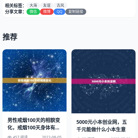
相关标签：
大海
友谊
古风
分享文章：
微信
微博
QQ
复制链接
推荐
4、明天，这是个美丽灿烂、辉映着五光十色的迷人的字
眼。愿你的明天无限美丽、无限灿烂、无限迷人!
男性戒烟100天的相貌变
5000元小本创业网，五
5、曾经你我共沐一片阳光，谱写下友谊的篇章，多少回忆
化，戒烟100天身体有啥
千元能做什么小本生意
美在了心房。毕业分别了，愿我千万个祝福，时刻陪伴你左
区别
457 阅读
2022-08-05