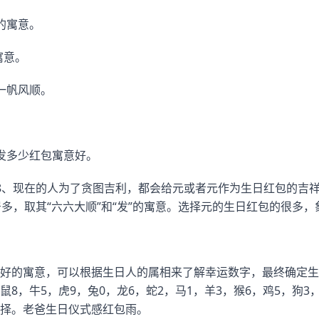
的寓意。
寓意。
一帆风顺。
发多少红包寓意好。
8、现在的人为了贪图吉利，都会给元或者元作为生日红包的吉
居多，取其“六六大顺”和“发”的寓意。选择元的生日红包的很多
好的寓意，可以根据生日人的属相来了解幸运数字，最终确定生
8，牛5，虎9，兔0，龙6，蛇2，马1，羊3，猴6，鸡5，狗3
择。老爸生日仪式感红包雨。