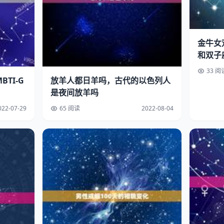
金牛女
和双子
33 阅
TI-G
放羊人都日羊吗，古代的以色列人
是夜间放羊吗
022-07-29
65 阅读
2022-08-04