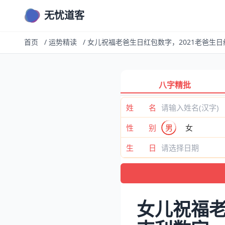
无忧道客
首页
/
运势精读
/
女儿祝福老爸生日红包数字，2021老爸生
八字精批
姓 名
性 别
男
女
生 日
女儿祝福老