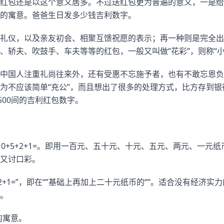
红包还是以这个意义居多。不过送红包更为普遍的意义，一是给
的寓意。爸爸生日发多少钱吉利数字。
礼仪，以及亲友初会、相聚互馈祝愿的表示；再一种则是完全出
、轿夫、吹鼓手、车夫等等的红包，一般又叫做“花彩”，则称“小
中国人注重礼尚往来外，还有受惠不忘施予者，也有不敢忘恩负
为不应该简单“充公”，而且想出了很多的处理方式，比方存到
500间的吉利红包数字。
0+10+5+2+1=。即用一百元、五十元、十元、五元、两元、一
又讨口彩。
0+5+2+1=”，即在“”基础上再加上二十元纸币的“”。适合没有经
。
的寓意。