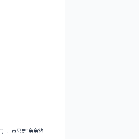
”；，意思是“亲亲爸