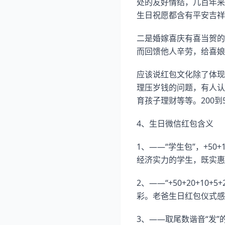
处的友好情结，几百年来
生日祝愿都含有平安吉祥
二是婚嫁喜庆有喜当贺的
而回馈他人辛劳，给喜娘
应该说红包文化除了体现
理压岁钱的问题，有人认
育孩子理财等等。200到
4、生日微信红包含义
1、——“学生包”，+5
经济实力的学生，既实惠
2、——“+50+20+1
彩。老爸生日红包仪式感
3、——取尾数谐音“发”