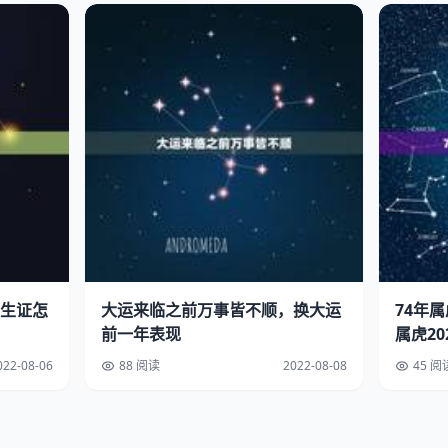
生证怎
大运来临之前万事皆不顺，换大运
74年
前一年表现
属虎2
022-08-06
88 阅读
2022-08-08
45 阅