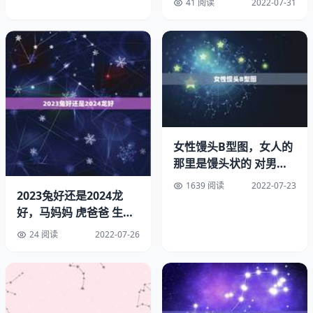
41 阅读
2022-07-31
机械硬盘使用的是传统的机械读写加载方式，强制关机就是
等于硬盘供电突然终止，硬盘磁头正在寻道的时候你突然关
机掉电会导致磁头不能有效的归位等而损坏。
虽然现在大家都是使用固态硬盘，不要一位固态硬盘就不怕
掉电了，其实固态硬盘也是怕通掉电，举个最简单的例子就
是U盘，不停的插拔也就对于不停的通掉电，这样一样会造
女性馒头B型图，女人的
成损坏。电脑开机一直叫按3个键。
那里是馒头状的 对男人
来说有什么好处
其次就是电源硬件和主板硬件了，电脑反复的强制关机主板
1639 阅读
2022-07-23
2023兔好还是2024龙
坏的机率是非常的大，当然主板上面包含的硬件太多，这里
好，马妈妈 虎爸爸 生兔
我们统称主板故障。多次强制关机又开导致中间反应时间非
宝宝好还是龙宝宝好
常的短就会造成瞬间电流冲击过大，这样会烧电源和主板。
24 阅读
2022-07-26
电脑开机那三个键一起按。
电脑保养方法