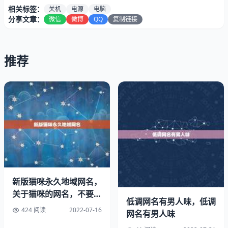
相关标签：
关机
电源
电脑
分享文章：
微信
微博
QQ
复制链接
推荐
同时按键盘上的Alt+F4键，待出现关机菜单时，按回车键即
可强制关机。
新版猫咪永久地域网名，
这种关机的后果比较严重，其实这原因就是强制关机而造成
关于猫咪的网名，不要符
的硬件损坏故障。如果要给这三个容易坏的硬件损坏机率排
低调网名有男人味，低调
号的，最好可爱一点。
名的话，名肯定是机械硬盘，第二名是电源硬件，第三名是
424 阅读
2022-07-16
网名有男人味
主板硬件。