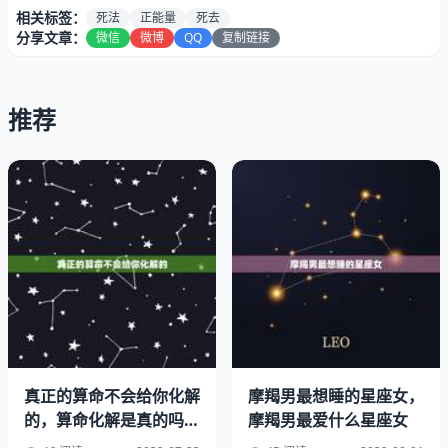
2、介绍几种死法我.在五小时内的
相关标签：
死法
正能量
死去
分享文章：
微信
微博
QQ
复制链接
会很丑，我的内心是拒绝的，自己掐自己脖子不会死，如果
你一直够坚定会窒息，但是你昏过去之后自己就会放开，割
腕的话一定要深，水温高一点，41，42℃比较合适，有一
推荐
个无痛的，感冒药＋酒，但是个人体质啊各方面有不同也不
一定，我试了，半盒感冒药半瓶酒，睡了多才醒的，但是没
死心也是很累了
101种死法
3、种死法
真正的算命不会给你化解
摩羯男最想睡的星座女，
的，算命化解是真的吗？
摩羯男最爱什么星座女
为什么我找一位算命师化