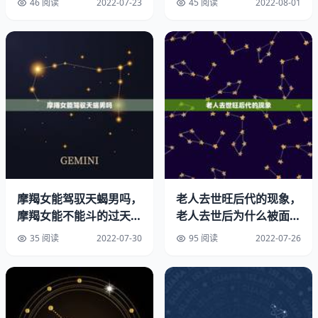
46 阅读
2022-07-23
45 阅读
2022-08-01
解没
摩羯女能驾驭天蝎男吗，
老人去世旺后代的现象，
摩羯女能不能斗的过天蝎
老人去世后为什么被面子
这样的话，就变成了痛苦的了，即：已经不是人了，
男
留给后人？
35 阅读
2022-07-30
95 阅读
2022-07-26
死亡的自由点取决于自己，
中国不承认安详死亡，非要遭完罪，受完苦在死，般的折磨
呀，