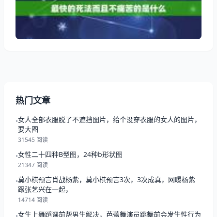
1、如何不受罪的死去 人只有一次生命，和生死比起来
没什么大不了的事情，就算你身边真的没有支撑你活下
去的动力，你想想，还有我们这些陌生人隔着电脑看着
你
热门文章
女人全部衣服脱了不遮挡图片，给个没穿衣服的女人的图片，
•
要大图
31545 阅读
女性二十四种B型图，24种b形状图
•
21347 阅读
莫小棋预言肖战杨紫，莫小棋预言3次，3次成真，网曝杨紫
•
跟张艺兴在一起，
14714 阅读
女生上舞蹈课前帮男生解决，芭蕾舞演员跳舞前会发生性行为
•