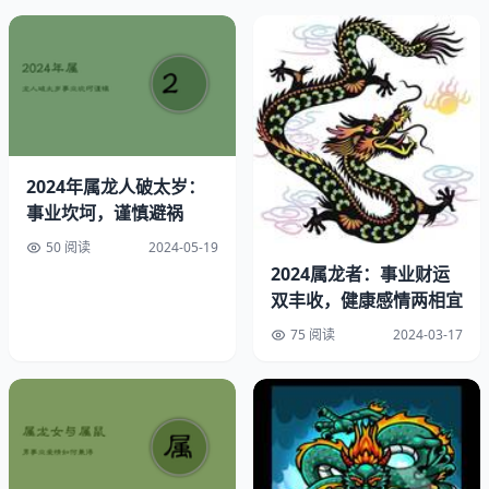
除龙字本身含义之外，适宜取名的还有一些象征吉祥如意、
财运旺盛的汉字，比如"福""寿""财"等。这些名称将寓意幸
福、长寿与财富，为新生儿注入激励人心的正能量。
3.字音优美
2024年属龙人破太岁：
在为男性龙年宝宝起名之时，需重视名字的音律动听度。悦
事业坎坷，谨慎避祸
耳之名能令人难以忘怀，且更易被人们接纳喜爱。故而，建
议挑选那些发音洪亮、韵脚和谐的词汇融入到名字中。
50 阅读
2024-05-19
2024属龙者：事业财运
4.个性特点
双丰收，健康感情两相宜
75 阅读
2024-03-17
每个婴孩均具独特性格特征，在起名过程中，应充分考虑其
特质。可选取与人格特质有关之字词，例如“聪颖”、“灵
动”、“无畏”等。此类姓名既能体现小儿特质，又有助于提
高其自信心及行动力。