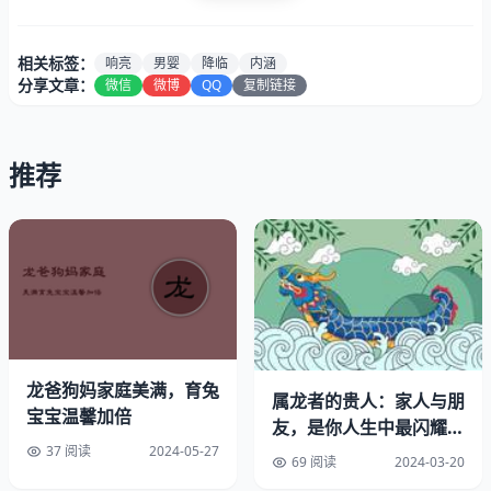
相关标签：
响亮
男婴
降临
内涵
分享文章：
微信
微博
QQ
复制链接
推荐
给属龙男婴命名时，应着重从有浓厚文化内涵的“龙”字着
手。该字寓意力量、尊崇与智慧，乃中国文化标志性符号之
龙爸狗妈家庭美满，育兔
一。为此，挑选名字时可优先斟酌包含“龙”或其相关含义的
属龙者的贵人：家人与朋
宝宝温馨加倍
字。
友，是你人生中最闪耀的
北极星
37 阅读
2024-05-27
69 阅读
2024-03-20
2.吉祥之意