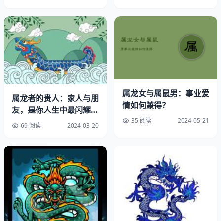
3.健康：
在健康管理上，龙年出生者应当注重养成良好的生活方式及
规律性的作息制度。积极参与运动、均衡膳食以及保持乐观
心境均可有效增强人体抵御疾病的能力与免疫系统功能。此
外，还需密切检测自身身体状况，定期进行体检，以便能尽
属龙女与属鼠男：事业爱
早察觉并治疗可能存在的健康隐患。
属龙者的贵人：家人与朋
情如何兼得？
友，是你人生中最闪耀的
4.感情：
北极星
35 阅读
2024-05-21
69 阅读
2024-03-20