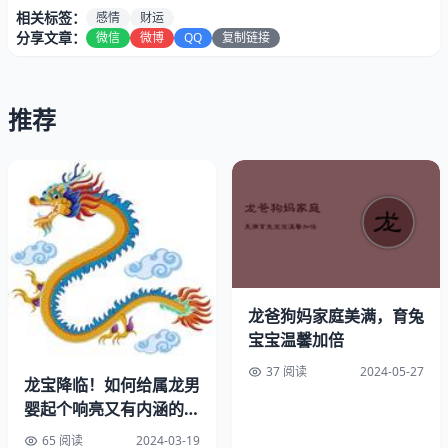
相关标签：
感情
财运
分享文章：
微信
微博
QQ
复制链接
推荐
龙爸狗妈家庭美满，育兔
宝宝温馨加倍
2.财运：
37 阅读
2024-05-27
龙宝降临！如何给属龙男
生肖属龙者在2024财气方面运势良好，投资机遇显现，然
婴起个响亮又有内涵的名
而需谨慎控制风险与合理进行投资。同时，日常生活中需加
字？
65 阅读
2024-03-19
强节俭观念及财务管理，防止浪费与无谓支出。