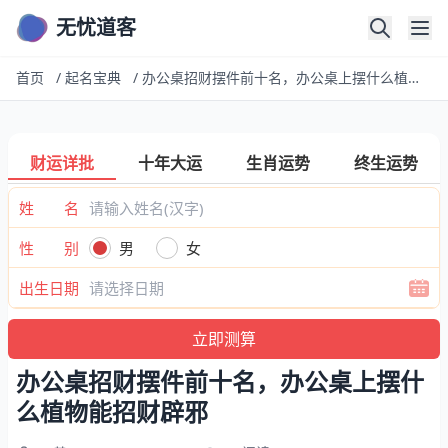
无忧道客
首页
/
起名宝典
/
办公桌招财摆件前十名，办公桌上摆什么植物能招财辟邪
财运详批
十年大运
生肖运势
终生运势
姓 名
性 别
男
女
出生日期
办公桌招财摆件前十名，办公桌上摆什
么植物能招财辟邪