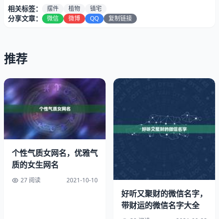
相关标签：
摆件
植物
镇宅
分享文章：
微信
微博
QQ
复制链接
推荐
金鱼草、接骨木、蒿、雏菊、白菊等植物
个性气质女网名，优雅气
据说都是可以驱避的植物，同时还都具有不错的观赏价值
质的女生网名
27 阅读
2021-10-10
招财的植物亦有几番秘诀：
好听又聚财的微信名字，
带财运的微信名字大全
(一)植物不可以是攀爬类。