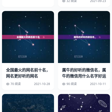
32 阅读
2021-09-23
(二)植物是常绿植物。
(三)叶的形状是圆大，不要尖、细或长形。
以生肖属相来财是没有效应的。以五行来计算会较为准确。
但植物就是植物，没有分五行的植物，所以不管何种五行的
人，只要不选择攀爬类便可以了。因为攀爬类植物有招是非
疾病之害。
推荐兰
全国最火的网名前十名，
属牛的好听的微信名，属
，蔓绿绒（大金钱），串钱莲
网名更好听的网名
牛的微信用什么名字好运
办公桌摆件小象应该摆几个
70 阅读
2021-10-28
90 阅读
2021-10-11
2、办公桌招财摆件前十名:最强的镇宅招财摆件
在许多讲究风水的家庭中为了让家中安宁太平，通常都会购