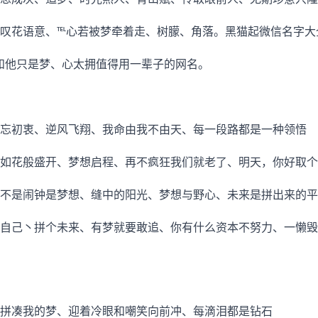
叹花语意、℡心若被梦牵着走、树朦、角落。黑猫起微信名字大
和他只是梦、心太拥值得用一辈子的网名。
忘初衷、逆风飞翔、我命由我不由天、每一段路都是一种领悟
如花般盛开、梦想启程、再不疯狂我们就老了、明天，你好取个
不是闹钟是梦想、缝中的阳光、梦想与野心、未来是拼出来的平
自己丶拼个未来、有梦就要敢追、你有什么资本不努力、一懒毁
拼凑我的梦、迎着冷眼和嘲笑向前冲、每滴泪都是钻石