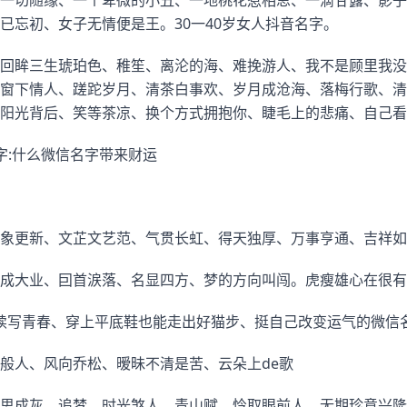
一切随缘、一个卑微的小丑、一地桃花惹相思、一滴甘露、影子
已忘初、女子无情便是王。30一40岁女人抖音名字。
回眸三生琥珀色、稚笙、离沦的海、难挽游人、我不是顾里我没
窗下情人、蹉跎岁月、清茶白事欢、岁月成沧海、落梅行歌、清
阳光背后、笑等茶凉、换个方式拥抱你、睫毛上的悲痛、自己看
字:什么微信名字带来财运
象更新、文芷文艺范、气贯长虹、得天独厚、万事亨通、吉祥如
成大业、囙首涙落、名显四方、梦的方向叫闯。虎瘦雄心在很有
续写青春、穿上平底鞋也能走出好猫步、挺自己改变运气的微信
般人、风向乔松、暧昧不清是苦、云朵上de歌
思成灰、追梦、时光煞人、青山赋、怜取眼前人、无期珍意兴隆