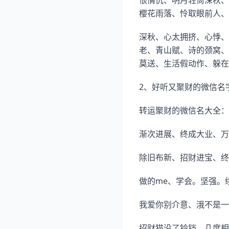
恨情仇、明月轻倚深秋、
樱花雨落、怜取眼前人、
深秋、心太拥挤、心悸、
老、青山赋、诗的颈窝、
莫送、生活假动作、躲在
2、好听又聚财的微信名
转运聚财的微信名大全：
渐次进展、终成大业、万
除旧布新、招财进宝、终
做的me、学会。坚强。
我爱你别介意、涐不是一
招财猫没了铃铛、几度相