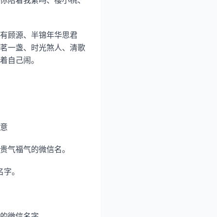
你陪着我累吗、樱小桃、
有顾源、半锦年华思君
茗一盏、时光煞人、清歌
着自己闹。
意
贵气福气的微信名。
名字。
的微信名字。