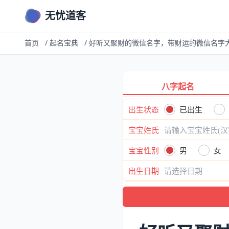
无忧道客
首页
/
起名宝典
/
好听又聚财的微信名字，带财运的微信名字
八字起名
出生状态
已出生
宝宝姓氏
宝宝性别
男
女
出生日期