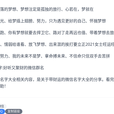
落的梦想、梦想注定是孤独的旅行、心若在，梦就在
光、给梦插上翅膀、努力，只为遇见更好的自己、怀揣梦想
跑、你有梦想就要去捍卫它、路对了走再远也值、带着梦想去旅
、懦弱给谁看、放飞梦想、出来混的挨打要立正2021女士旺运
努力、我的未来不是梦、拿命搏未来、不信命只信双手去苦拼
字:好听又聚财的微信群名
名字大全相关内容，是关于带财运的微信名字大全的分享。看完
助！
微信
QQ
复制链接