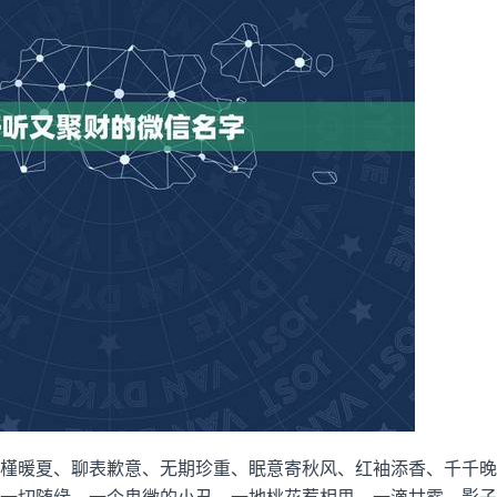
槿暖夏、聊表歉意、无期珍重、眠意寄秋风、红袖添香、千千晚