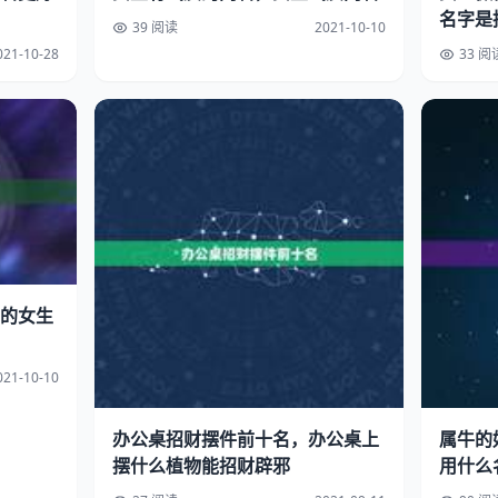
名字是
39 阅读
2021-10-10
021-10-28
33 阅
的女生
021-10-10
办公桌招财摆件前十名，办公桌上
属牛的
摆什么植物能招财辟邪
用什么