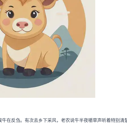
时候牛在反刍。有次去乡下采风，老农说牛半夜嚼草声听着特别清