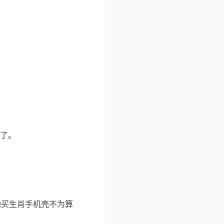
了。
她买生肖手机壳不为算