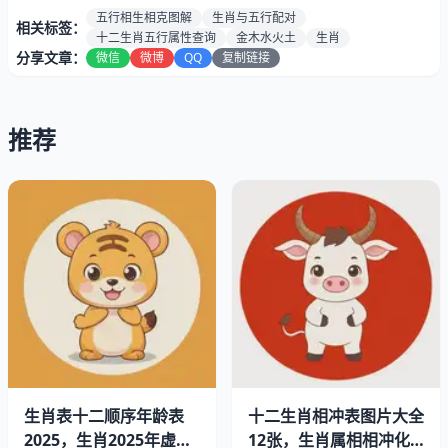
五行相生相克图解
生肖与五行配对
相关标签：
十二生肖五行属性查询
金木水火土
生肖
分享文章：
微信
微博
QQ
复制链接
推荐
生肖五行要点导读
一、十二生肖金木水火土对照表图片
二、老辈人说的不一定是标准答案
三、怎么用这个表看性格
四、自己画表的小窍门
五、别拿这个当考试标准答案
生肖表十二顺序年龄表
十二生肖相冲表图片大全
2025，生肖2025年虚岁
12张，生肖属相相冲化