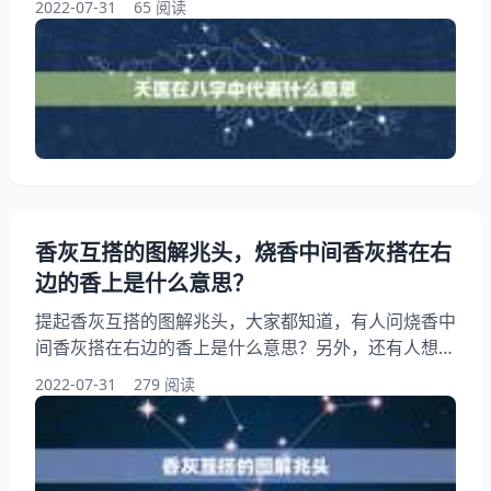
2022-07-31
65 阅读
医文昌贵人太极贵人驿马是什么意思?下面就一起来看
看天医命什么意思，希望能够帮助到大家！ 天医在八
字中代表什么意思 1、天医命什么意思 所谓命，指的
是前世是宫观各路身边的小童，如扫地、端茶浇花的、
站班的、牵马、书等。一生之身，后来因为种种原因做
了人
香灰互搭的图解兆头，烧香中间香灰搭在右
边的香上是什么意思？
提起香灰互搭的图解兆头，大家都知道，有人问烧香中
间香灰搭在右边的香上是什么意思？另外，还有人想问
香两根香灰搭一起啥意思，你知道这是怎么回事？其实
2022-07-31
279 阅读
二十四香谱中的左搭右减中的“搭”指的是什么？下面就
一起来看看烧香中间香灰搭在右边的香上是什么意思？
希望能够帮助到大家！ 香灰互搭的图解兆头 1、烧香
中间香灰搭在右边的香上是什么意思？ “如果是中间的