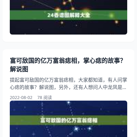
来的那一段空白是什么意，你知道这是怎么回事？其实
五根香24香谱，下面就一起来看看二十四香谱中的“寿
香”释义：“左搭右增，右搭左减”什么意思？希望能够
帮助到大家！ 24香谱图解释大全 1
富可敌国的亿万富翁痣相，掌心痣的故事？
解说图
提起富可敌国的亿万富翁痣相，大家都知道，有人问掌
心痣的故事？解说图，另外，还有人想问人中龙凤是什
么意思，你知道这是怎么回事？其实男人的巨富痣和大
2022-08-02
78 阅读
富痣能注定发大财吗?下面就一起来看看掌心痣的故
事？解说图，希望能够帮助到大家！ 富可敌国的亿万
富翁痣相 1、掌心痣的故事？解说图 手中有痣，可惜
只是前世留下号，而没有关于那人那情的记忆。闲时，
把手掌向上，看着那粒痣，想着不知何年何月时有了它