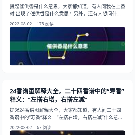
提起催供香是什么意思，大家都知道，有人问我在上香
时 出现了催供香是什么意思？另外，还有人想问什么
样人能烧出催供香，你知道这是怎么回事？其实崔丹香
2022-08-02
175 阅读
是啥意思，下面就一起来看看我在上香时 出现了催供
香是什么意思？希望能够帮助到大家！ 催供香是什么
意思 1、我在上香时 出现了催供香是什么意思？ 我在
上香时出现了催供香是什么意思催供香就是想找的非女
性烧出催供香意味着什么。 2、什么样人能烧出催供香
24香谱图解释大全，二十四香谱中的“寿香”
释义：“左搭右增，右搭左减”
提起24香谱图解释大全，大家都知道，有人问二十四
香谱中的“寿香”释义：“左搭右增，右搭左减”什么意
思？另外，还有人想问二十四香谱，图上没有显示谁搭
2022-08-02
67 阅读
了谁呀，左搭右右搭左指的是什么呀？ 然后中间空出