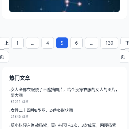
香灰搭向右侧的香上是表示来人将有重大的疾病发生
上
1
...
4
5
6
...
130
一
一
页
页
热门文章
女人全部衣服脱了不遮挡图片，给个没穿衣服的女人的图片，
•
要大图
31511 阅读
女性二十四种B型图，24种b形状图
•
21346 阅读
莫小棋预言肖战杨紫，莫小棋预言3次，3次成真，网曝杨紫
•