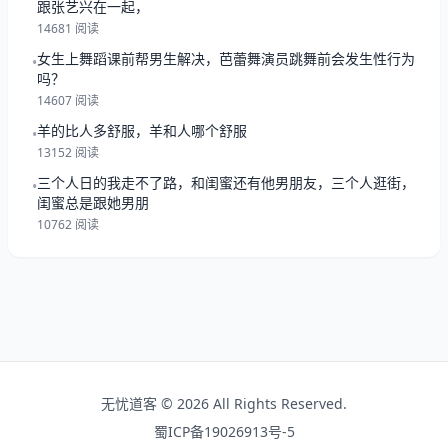
跟张艺兴在一起，
14681 阅读
女生上舞蹈课前帮男生解决，芭蕾舞演员跳舞前会发生性行为
•
吗？
14607 阅读
羊的比人多舒服，羊和人哪个舒服
•
13152 阅读
三个人日的我走不了路，和闺蜜还有他男朋友，三个人逛街，
•
闺蜜总是跟她男朋
10762 阅读
无忧道客 © 2026 All Rights Reserved.
蜀ICP备19026913号-5