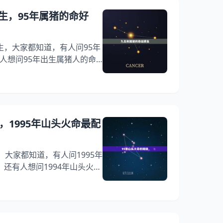
5年属猪是火命还是木命。 2、
生，95年属猪的命好
3
生，大家都知道，有人问95年
人想问95年出生属猪人的命
？其实95年属猪的是什么命，
猪的命好吗?希望能够帮助到
男生 1、九五年属猪的命运男
5年属猪的是什么命1995年属
是农历乙亥年,是猪年. 生（出
，1995年山头火命最配
火命
，大家都知道，有人问1995年
还有人想问1994年山头火命
人，你知道这是怎么回事？其实
95年山头火命男结婚合适吗，
火命最配伴侣？希望能够帮助
姻缘 1、95年山头火命的姻