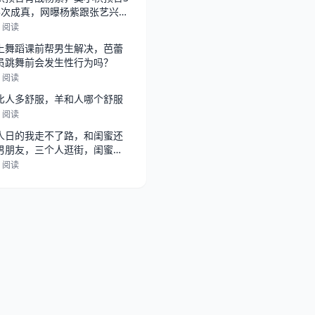
3次成真，网曝杨紫跟张艺兴在
，
5 阅读
上舞蹈课前帮男生解决，芭蕾
员跳舞前会发生性行为吗？
6 阅读
比人多舒服，羊和人哪个舒服
6 阅读
人日的我走不了路，和闺蜜还
男朋友，三个人逛街，闺蜜总
她男朋
2 阅读