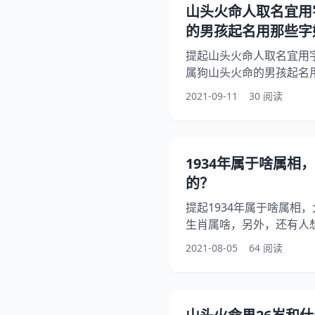
缘:年山头火命最配伴侣？
山头火命人取名宜用
搭配合不合 山头火的男女
的男孩起名用那些字
提起山头火命人取名宜用
属狗山头火命的男孩起名
问山头火命的人名字可以
2021-09-11
30 阅读
事？其实男 1994年3月
人配 名字里面带什么字好
山头火命的男孩起名用那
家！ 山头火命人取名宜用字 
1934年属于啥属相，
缺什么 和什么命的人配
的？
提起1934年属于啥属相，
生肖属啥，另外，还有人
知道这是怎么回事？其实
2021-08-05
64 阅读
起来看看年出生是属什么
1934年属于啥属相 年
么生肖？ 大错34年人不是
生肖是什么 年1月1日-年