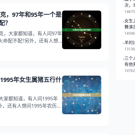
•
其缺失情况对我们了解这一年
次，
一起
性地做出决策都有很大的帮
1467
相克，97年和95年一个是
多少两？
女生
配？
•
舞演
相克，大家都知道，有人问97年
1459
火命配不配?另外，还有人想
羊的
•
的牛女水命八字合不，你知道这
1313
火命97年的女水命，下面就一
三个
•
个是水命一个是火命配不配?希
有他
火97女水相不相克 1、95男
是跟
1076
和95年一个是水命一个是火命
，1995年女生属猪五行什
大家都知道，有人问1995年
，还有人想问1995年农历9
？你知道这是怎么回事？其实
五号出生什么命，下面就一起来
命？希望能够帮助到大家！
年属猪什么命:年女生属猪五行什