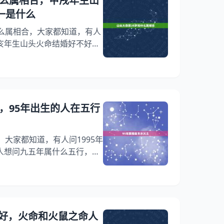
什么属相合，甲戌年生山
初一是什么
什么属相合，大家都知道，有人
亥年生山头火命结婚好不好？
94年甲戌年生山头火命，5月
知道这是怎么回事？其实甲戌
，下面就一起来看看甲戌年生
么命，请求详解，希望能够帮
岁和什么属相合 几点生的 山
，95年出生的人在五行
算命中年命的一种
，大家都知道，有人问1995年
人想问九五年属什么五行，你
金木水火土，95年的属于那
5年出生的人在五行中是属什么
 95年属相金木水火土 年乙
年农历4月初4属金木水火土的
。 年属猪的在五行中属什
好，火命和火鼠之命人
，纳音为“山头火”