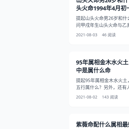
山头火命男26岁和
头火命1994年4月
提起山头火命男26岁和
问甲戌年生山头火命与乙
另外，还有人想问我是19
2021-08-03
46 阅读
13日出生。属狗，…，你
年山头火命几月出生好吗
山头火命年4月初一是什
助到大家！ 山头火命男26
95年属相金木水火土
头火命是啥意思？ 五行
中是属什么命
提起95年属相金木水火土
五行属什么？另外，还有
知道这是怎么回事？其实
2021-08-02
143 阅读
个，下面就一起来看看9
命，希望能够帮助到大家！
亥属相猪为山头火命 95
属性 五行属火，山头火命
紫薇命配什么属相最
么？ 答：年为农历乙亥年