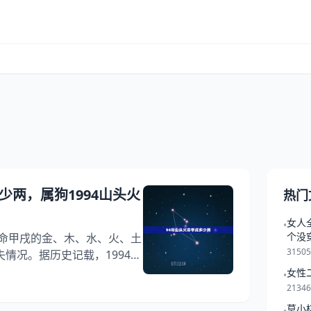
少两，属狗1994山头火
热门
女人
•
个没
火命甲戌的金、木、水、火、土
3150
情况。据历史记载，1994年
注着这一天的重要性，而其中
女性
•
属性。五行学说在中国的传统
2134
影响了人们的生活和决策，因
莫小