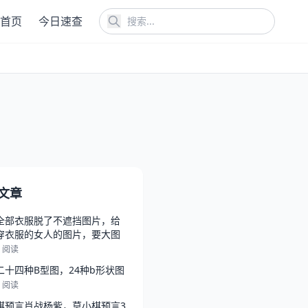
首页
今日速查
文章
全部衣服脱了不遮挡图片，给
穿衣服的女人的图片，要大图
5 阅读
二十四种B型图，24种b形状图
6 阅读
棋预言肖战杨紫，莫小棋预言3