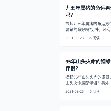
么命？ 应该是金命。199
九五年属猪的命运男
年属猪什么命:年农历9月初
吗？
提起九五年属猪的命运男
属猪的命好吗?另外，还有
运，你知道这是怎么回事
2021-09-23
36 阅读
下面就一起来看看95年属
大家！ 九五年属猪的命运
生:95年属猪的命好吗? 9
猪男今年运气怎么样。 年
95年山头火命的姻缘
生于或者年）五行属山头
伴侣？
提起95年山头火命的姻缘
山头火命最配伴侣？另外，
女 的人适合找什么命的
2021-09-23
46 阅读
1997年涧下水命女和19
下面就一起来看看年山头
到大家！ 95年山头火命的