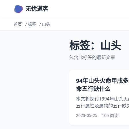
无忧道客
首页
/
标签
/
山头
标签：山头
包含此标签的最新文章
94年山头火命甲戌多
命五行缺什么
本文将探讨1994年山头
五行属性及属狗的五行缺失
山头火命甲戌的黄历上标
2023-05-25
105 阅读
最为关注的便是它的五行
文化中占有重要地位，它