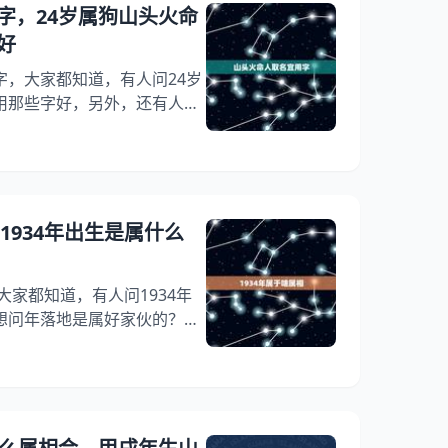
 山头火的男女能结婚吗两火
字，24岁属狗山头火命
能结婚吗
好
字，大家都知道，有人问24岁
用那些字好，另外，还有人想
带洹字吗，你知道这是怎么回
23山头火命缺什么 和什么命的
?下面就一起来看看24岁属狗
些字好，希望能够帮助到大
男 1994年3月23山头火命
1934年出生是属什么
大家都知道，有人问1934年
想问年落地是属好家伙的？你
年落草是属嗬哟的？下面就一
的？希望能够帮助到大家！
的人属什么？今年多少岁？是什
82岁？而是96岁？❌ 年出生
2月13日农历癸酉年（鸡年）