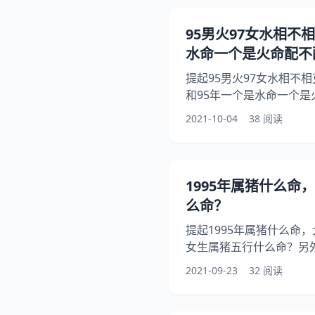
此理解和掌握五行属性及
的人事物变化，对我们理
95男火97女水相不
助。 94年山头火命甲戌
水命一个是火命配不
提起95男火97女水相不
和95年一个是水命一个是
问95年的猪男火命和97
2021-10-04
38 阅读
是怎么回事？其实95年男
起来看看97年和95年一
望能够帮助到大家！ 95男
火97女水相不相克:97年
1995年属猪什么命
配不配? 年属于涧下水命
么命？
提起1995年属猪什么命，
女生属猪五行什么命？另外
月初3 属猪。五行属什么
2021-09-23
32 阅读
1995年属猪历十一月十
看看年女生属猪五行什么
1995年属猪什么命 1、