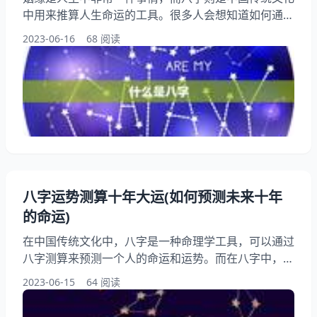
中用来推算人生命运的工具。很多人会想知道如何通过
八字来判断自己和另一半是否适合。本文将从八字的基
2023-06-16
68 阅读
本概念入手，详细讲解如何通过八字来判断姻缘是否合
适。 一、什么是八字 八字，又称四柱八字，是中华民
族传统文化中的一种命理学术。它是根据人出生的年、
月、日、时四个要素，推算出一个人的命运和性格特点
的方法。八字中的“八”指的是四柱中的八个字，分别代
表年、月
八字运势测算十年大运(如何预测未来十年
的命运)
在中国传统文化中，八字是一种命理学工具，可以通过
八字测算来预测一个人的命运和运势。而在八字中，十
年大运更是一个概念，它代表着一个人在未来十年的运
2023-06-15
64 阅读
势走向。如何通过八字测算来预测未来十年的命运呢？
本文将为您详细介绍八字运势测算十年大运的方法和方