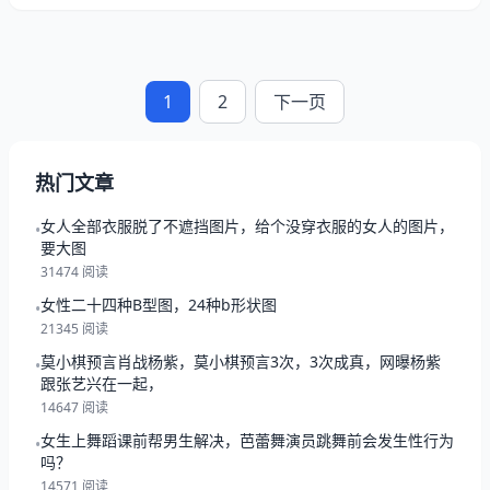
1
2
下一页
热门文章
女人全部衣服脱了不遮挡图片，给个没穿衣服的女人的图片，
•
要大图
31474 阅读
女性二十四种B型图，24种b形状图
•
21345 阅读
莫小棋预言肖战杨紫，莫小棋预言3次，3次成真，网曝杨紫
•
跟张艺兴在一起，
14647 阅读
女生上舞蹈课前帮男生解决，芭蕾舞演员跳舞前会发生性行为
•
吗？
14571 阅读