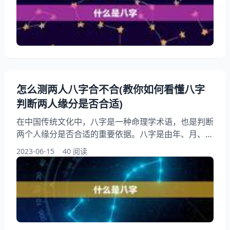
法。 一、什么是八字 八字，又称四柱八字，是指一个
人出生年、月、日、时所对应的天干地支。天干有甲、
乙、丙、丁、戊、己、庚、辛、壬、癸十个，地支有
子、丑、寅、卯
怎么测两人八字合不合(教你如何看懂八字
判断两人缘分是否合适)
在中国传统文化中，八字是一种命理学术语，也是判断
两个人缘分是否合适的重要依据。八字是由年、月、
日、时四个元素组成的，每个元素都有对应的天干地
2023-06-15
40 阅读
支，通过对八字的分析，可以了解一个人的性格、命
运、婚姻等方面。本文将为大家介绍如何测算两个人的
八字是否合适，希望能帮助大家更好地了解自己和他人
的命运。 一、什么是八字 八字，又称四柱八字，是中
国传统命理学的一种方法。它由年、月、日、时四个元
素组成