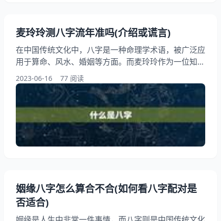
麦玲玲测八字流年准吗(介绍或谎言)
在中国传统文化中，八字是一种命理学术语，被广泛应
用于算命、风水、婚姻等方面。而麦玲玲作为一位知名
的算命师，其测八字流年的备受关注。麦玲玲测八字流
2023-06-16
77 阅读
年准吗？这是一个备受争议的话题。本文将从多个角度
讨论这个问题，介绍的或谎言。 一、什么是八字？ 八
字，又称四柱八字，是指根据出生年、月、日、时四个
要素，推算出一个人的命理学命盘。八字中包含了天
干、地支、阴阳五行等元素，可以用来推算一个人的性
格、运势、婚姻
姻缘八字怎么算合不合(如何看八字配对是
否适合)
姻缘是人生中非常一件事情，而八字则是中国传统文化