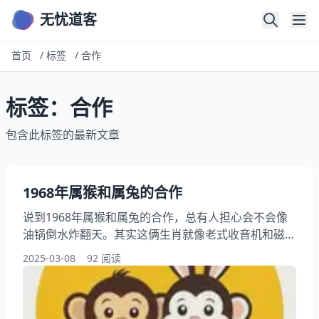
无忧道客
首页
/
标签
/
合作
标签：合作
包含此标签的最新文章
1968年属猴和属兔的合作
说到1968年属猴和属兔的合作，总有人担心会不会像
油锅倒水炸翻天。其实这俩生肖就像老式收音机和磁带
，调对了频率能出好声音。我这些年整理过不少案例，
2025-03-08
92 阅读
发现关键得看双方怎么磨合。 猴兔合作要点导读：
一、猴急兔稳怎么搭？ 二、哪些雷区不能踩 三、二十
年观察实录 四、矛盾转化三板斧 五、十年搭档保鲜术