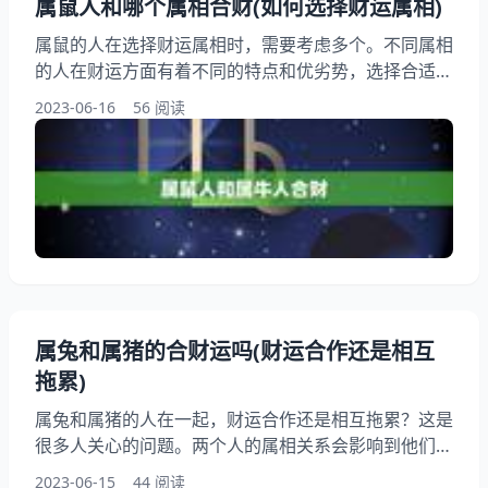
属鼠人和哪个属相合财(如何选择财运属相)
属鼠的人在选择财运属相时，需要考虑多个。不同属相
的人在财运方面有着不同的特点和优劣势，选择合适的
财运属相可以帮助属鼠的人更好地发挥自己的优势，提
2023-06-16
56 阅读
升财富运势。本文将为大家介绍属鼠人和哪个属相合
财，希望能够为大家提供一些有用的参考。 一、属鼠
人和属牛人合财 属鼠人和属牛人合财，因为属牛人有
着稳健的性格和强大的财运，而属鼠人则具有敏锐的商
业嗅觉和灵活的思维。两者合作，可以互相补充
属兔和属猪的合财运吗(财运合作还是相互
拖累)
属兔和属猪的人在一起，财运合作还是相互拖累？这是
很多人关心的问题。两个人的属相关系会影响到他们的
财运吗？本文将从属兔和属猪的性格特点、财运状况以
2023-06-15
44 阅读