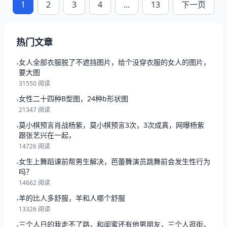
1
2
3
4
...
13
下一页
热门文章
女人全部衣服脱了不遮挡图片，给个没穿衣服的女人的图片，
•
要大图
31550 阅读
女性二十四种B型图，24种b形状图
•
21347 阅读
莫小棋预言肖战杨紫，莫小棋预言3次，3次成真，网曝杨紫
•
跟张艺兴在一起，
14726 阅读
女生上舞蹈课前帮男生解决，芭蕾舞演员跳舞前会发生性行为
•
吗？
14662 阅读
羊的比人多舒服，羊和人哪个舒服
•
13326 阅读
三个人日的我走不了路，和闺蜜还有他男朋友，三个人逛街，
•