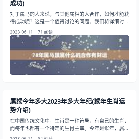
成功)
对于属马的人来说，与其他属相的人合作，如何才能获
得成功呢？这是一个值得讨论的问题。我们将详细讨论
属马人与其他属相人合作的财运，为您提供一些有用的
2023-06-11
71 阅读
建议和。无论您是属马人还是其他属相的人，都可以从
中受益。 一、属马人与属鼠人合作 属马人与属鼠人合
作，可以说是一对黄金搭档。属鼠人聪明机智，善于发
现商机和机会，而属马人则勇敢果敢，敢于冒险和尝
试。两者相互补充，可以共同创造出更多的商业。
属猴今年多大2023年多大年纪(猴年生肖运
势介绍)
在中国传统文化中，生肖是一种符号，有自己的生肖，
而每年也都有一个特定的生肖主宰。今年是猴年，属猴
的人今年多大呢？在2023年又会是多少岁呢？属猴的
2023-06-11
54 阅读