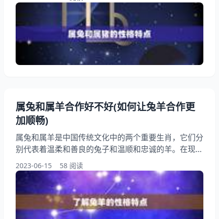
及合作方式等方面进行分析，帮助读者更好地了解这个
问题。 一、属兔和属猪的性格特点 属兔的人通常性格
温和，善良，有耐心，喜欢追求和平。他们善于沟通，
擅长处理人际关系，但有时也会显得过于优柔寡断。属
兔的人喜欢追求美事物，对艺术和文化有浓厚的兴趣。
属兔和属羊合作好不好(如何让兔羊合作更
加顺畅)
属兔和属羊是中国传统文化中的两个重要生肖，它们分
别代表着温柔和善良的兔子和温顺和忠诚的羊。在现实
生活中，兔子和羊之间的合作却并不总是顺畅。本文将
2023-06-15
58 阅读
从多个方面讨论如何让兔羊合作更加顺畅，以期为读者
提供一些有用的建议和思路。 一、了解兔羊的性格特
点 要让兔羊合作更加顺畅，需要了解它们的性格特
点。兔子通常温柔、敏感、善良、细心，但有时也会显